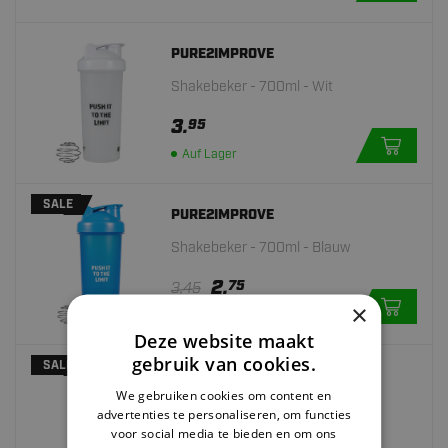
PURE2IMPROVE
Shakebeker - 700ml - Wit
3.
95
Auf Lager
SALE
PURE2IMPROVE
Shakebeker - 700ml - Blauw
2.
75
3,45
×
Auf Lager
Deze website maakt
gebruik van cookies.
SALE
PURE2IMPROVE
We gebruiken cookies om content en
Shakebeker - 700ml - Roze
advertenties te personaliseren, om functies
voor social media te bieden en om ons
75