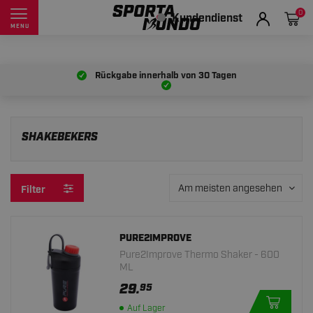
0
Kundendienst
MENU
Rückgabe innerhalb von
30 Tagen
SHAKEBEKERS
Am meisten angesehen
Filter
PURE2IMPROVE
Pure2Improve Thermo Shaker - 600
ML
29.
95
Auf Lager