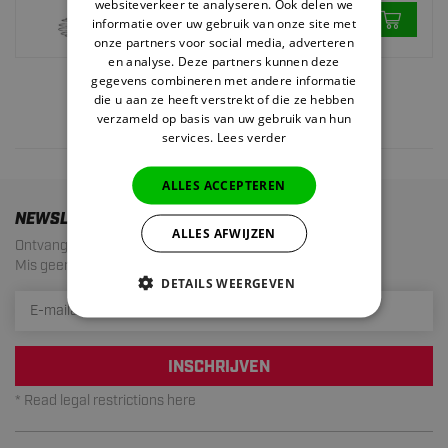
2.
3,45
websiteverkeer te analyseren. Ook delen we
informatie over uw gebruik van onze site met
Auf Lager
onze partners voor social media, adverteren
en analyse. Deze partners kunnen deze
gegevens combineren met andere informatie
die u aan ze heeft verstrekt of die ze hebben
verzameld op basis van uw gebruik van hun
4 results
services.
Lees verder
ALLES ACCEPTEREN
NEWSLETTER
ALLES AFWIJZEN
Ontvang de laatste aanbiedingen en acties!
Mis geen enkele actie meer. Maximaal 1 mail per maand.
DETAILS WEERGEVEN
INSCHRIJVEN
* Read legal restrictions here