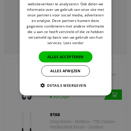
websiteverkeer te analyseren. Ook delen we
Vor 22:00 Uhr bestellt,
heute versendet>
informatie over uw gebruik van onze site met
onze partners voor social media, adverteren
en analyse. Deze partners kunnen deze
Rückgabe innerhalb von
30 Tagen
gegevens combineren met andere informatie
Kostenloser Versand ab 40 EUR
die u aan ze heeft verstrekt of die ze hebben
verzameld op basis van uw gebruik van hun
services.
Lees verder
ALLES ACCEPTEREN
STAG
ALLES AFWIJZEN
Stag Matrix - MidBow - 55% Carbon-
Hockeystick Senior - Outdoor
DETAILS WEERGEVEN
103.
95
Auf Lager
STAG
Stag Matrix - MidBow - 75% Carbon-
Hockeystick Senior - Outdoor