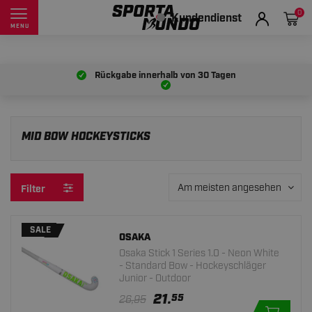
0
Kundendienst
MENU
Rückgabe innerhalb von
30 Tagen
MID BOW HOCKEYSTICKS
Am meisten angesehen
Filter
SALE
OSAKA
Osaka Stick 1 Series 1.0 - Neon White
- Standard Bow - Hockeyschläger
Junior - Outdoor
21.
55
26,95