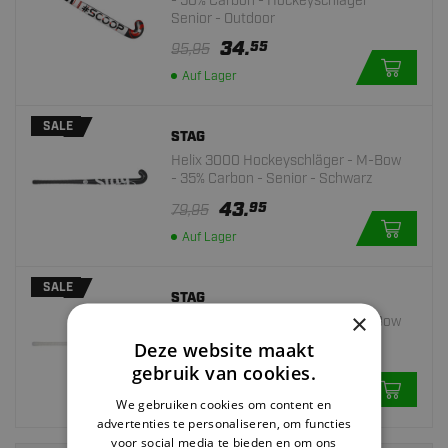
- 50% Carbon - Hockeyschläger
Senior - Outdoor
34.
55
95,95
Auf Lager
SALE
STAG
Helix 3000 Hockeyschläger - M-Bow
- 35% Carbon - Senior - Schwarz
43.
95
79,95
Auf Lager
SALE
STAG
×
Helix 3000 Hockeyschläger - M-Bow
- 35% Carbon - Senior - Pearl
Deze website maakt
35.
gebruik van cookies.
95
79,95
Auf Lager
We gebruiken cookies om content en
advertenties te personaliseren, om functies
voor social media te bieden en om ons