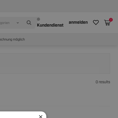
0
anmelden
egorien
Kundendienst
echnung möglich
0 results
×