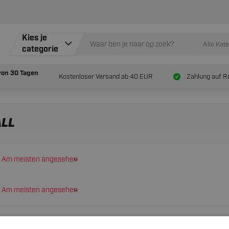
Kies je
Alle Kat
categorie
von
30 Tagen
Kostenloser Versand ab 40 EUR
Zahlung auf R
ALL
Am meisten angesehen
Am meisten angesehen