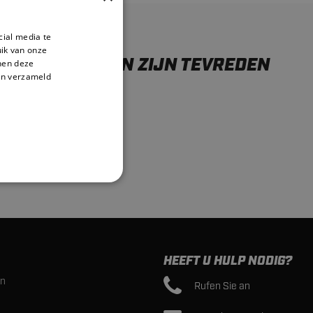
cial media te
ik van onze
ONZE KLANTEN ZIJN TEVREDEN
nnen deze
en verzameld
HEEFT U HULP NODIG?
en
Rufen Sie an