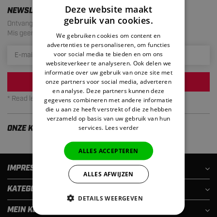
Deze website maakt
NEWSLETTER
gebruik van cookies.
Ontvang de laatste aanbiedingen en acties!
Mis geen enkele actie meer. Maximaal 1 mail per maand.
We gebruiken cookies om content en
advertenties te personaliseren, om functies
voor social media te bieden en om ons
websiteverkeer te analyseren. Ook delen we
informatie over uw gebruik van onze site met
onze partners voor social media, adverteren
INSCHRIJVEN
en analyse. Deze partners kunnen deze
* Read legal restrictions here
gegevens combineren met andere informatie
die u aan ze heeft verstrekt of die ze hebben
verzameld op basis van uw gebruik van hun
services.
Lees verder
ONZE KLANTEN ZIJN TEVREDEN
ALLES ACCEPTEREN
IMPRESSUM
ALLES AFWIJZEN
KATEGORIEN
DETAILS WEERGEVEN
MEIN KONTO