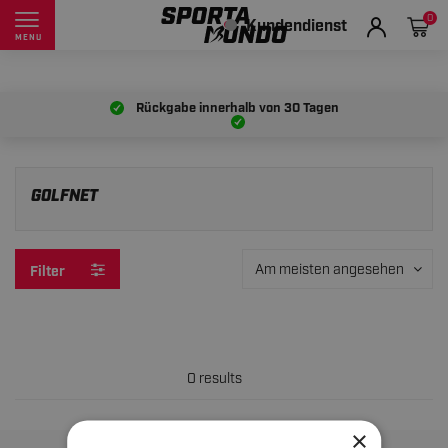
0
Kundendienst
MENU
Rückgabe innerhalb von
30 Tagen
GOLFNET
Am meisten angesehen
Filter
0 results
×