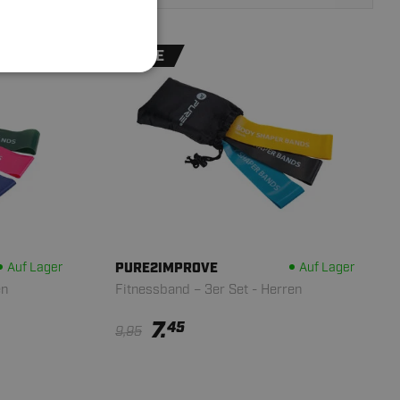
SALE
Auf Lager
PURE2IMPROVE
Auf Lager
en
Fitnessband – 3er Set - Herren
7.
45
9,95