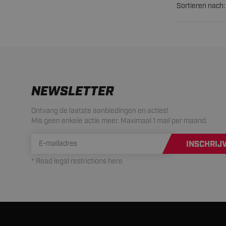
Sortieren nach:
NEWSLETTER
Ontvang de laatste aanbiedingen en acties!
Mis geen enkele actie meer. Maximaal 1 mail per maand.
INSCHRIJ
* Read legal restrictions here