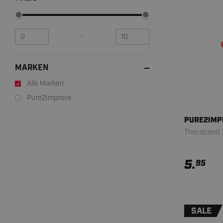
-
MARKEN
Alle Marken
Pure2Improve
PURE2IMP
Theraband 
5.
95
SALE