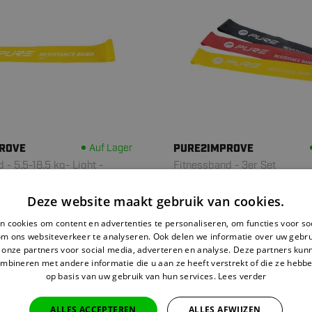
ROVE
Auf Lager
PURE2IMPROVE
 - 5,5-18,5 kg- Light -
Fitnessband - 3er Set
Deze website maakt gebruik van cookies.
7.
45
9,95
 cookies om content en advertenties te personaliseren, om functies voor so
om ons websiteverkeer te analyseren. Ook delen we informatie over uw gebru
 onze partners voor social media, adverteren en analyse. Deze partners ku
mbineren met andere informatie die u aan ze heeft verstrekt of die ze hebb
op basis van uw gebruik van hun services.
Lees verder
or 22:00 Uhr bestellt,
heute versendet>
Rückgabe innerhalb v
ALLES ACCEPTEREN
ALLES AFWIJZEN