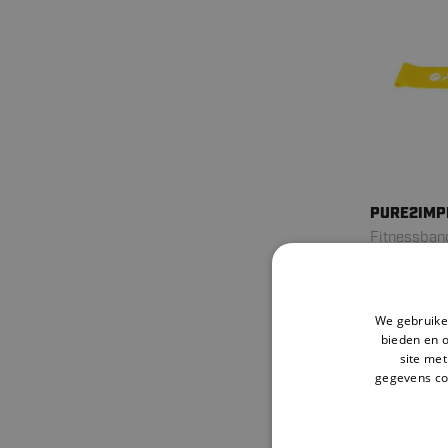
PURE2IMP
Fitnessband
Gummi
1.
30
1,65
We gebruiken
bieden en 
site met
gegevens co
V