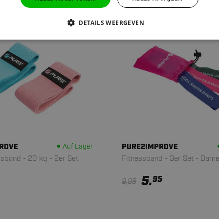
DETAILS WEERGEVEN
SALE
ROVE
Auf Lager
PURE2IMPROVE
sband - 20 kg - 2er Set
Fitnessband - 3er Set - Dam
5.
95
9,95