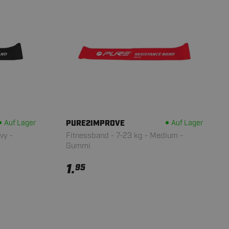
Auf Lager
PURE2IMPROVE
Auf Lager
vy -
Fitnessband - 7-23 kg - Medium -
Gummi
1.
95