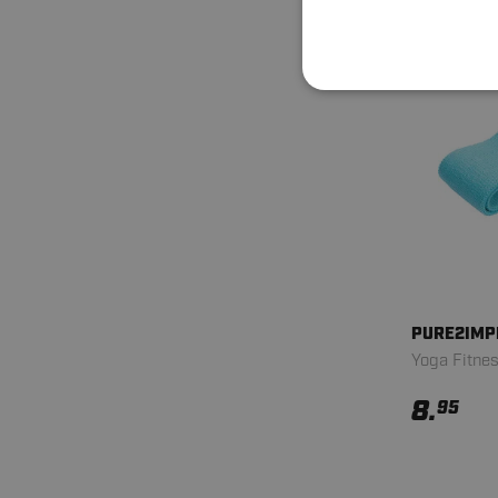
PURE2IMP
Yoga Fitnes
8.
95