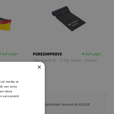
Auf Lager
PURE2IMPROVE
Auf Lager
Theraband XL - 11 kg- Heavy - Gummi
×
6.
95
cial media te
ik van onze
nnen deze
en verzameld
Kostenloser Versand ab 40 EUR
on
30 Tagen