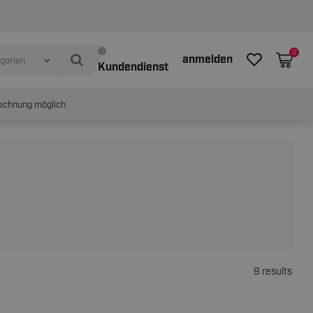
0
anmelden
egorien
Kundendienst
echnung möglich
9 results