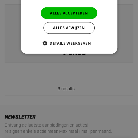
ALLES ACCEPTEREN
Vor 22:00 Uhr bestellt,
heute versendet>
ALLES AFWIJZEN
Rückgabe innerhalb von
30 Tagen
Kostenloser Versand ab 40 EUR
DETAILS WEERGEVEN
6 results
NEWSLETTER
Ontvang de laatste aanbiedingen en acties!
Mis geen enkele actie meer. Maximaal 1 mail per maand.