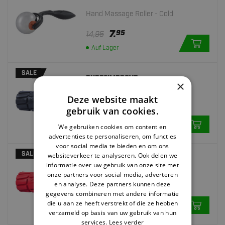
Hand Massage Roller - Cold
7.
95
14,95
Auf Lager
SALE
PURE2IMPROVE
×
Foam Roller - Firm - Black
Deze website maakt
gebruik van cookies.
20.
95
29,95
We gebruiken cookies om content en
Auf Lager
advertenties te personaliseren, om functies
voor social media te bieden en om ons
SALE
websiteverkeer te analyseren. Ook delen we
PURE2IMPROVE
informatie over uw gebruik van onze site met
onze partners voor social media, adverteren
Foam Roller - Medium - Red
en analyse. Deze partners kunnen deze
gegevens combineren met andere informatie
20.
95
29,95
die u aan ze heeft verstrekt of die ze hebben
Auf Lager
verzameld op basis van uw gebruik van hun
services.
Lees verder