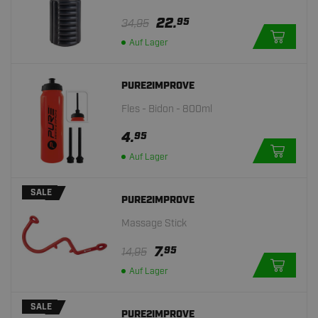
22.
95
34,95
Auf Lager
PURE2IMPROVE
Fles - Bidon - 800ml
4.
95
Auf Lager
SALE
PURE2IMPROVE
Massage Stick
7.
95
14,95
Auf Lager
SALE
PURE2IMPROVE