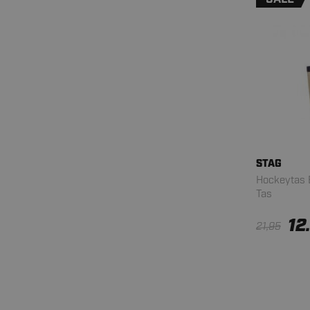
STAG
Hockeytas 
Tas
12
21,95