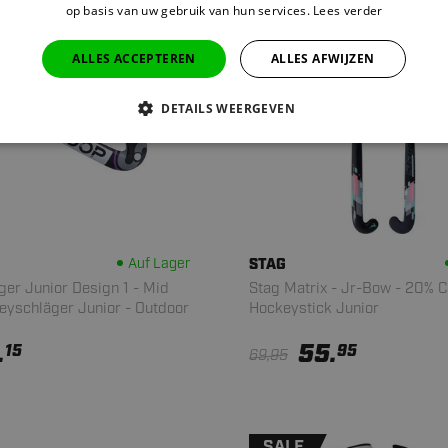
op basis van uw gebruik van hun services.
Lees verder
SALE
ALLES ACCEPTEREN
ALLES AFWIJZEN
DETAILS WEERGEVEN
Auf Lager
STAG
er Junior Design 1 - Mid
Stag Matrix - Jr-Bow - 20% C
eyschläger Junior - Outdoor
Hockeystick Junior
.
55.
15
95
69,95
SALE