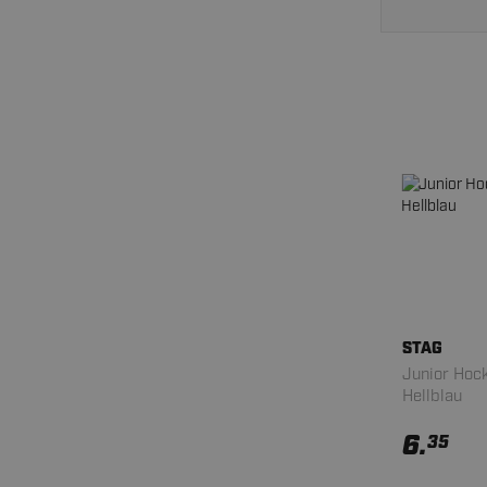
STAG
Junior Hock
Hellblau
6.
35