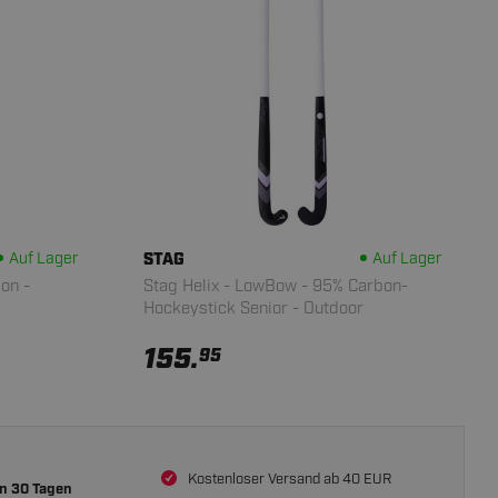
Auf Lager
STAG
Auf Lager
on -
Stag Helix - LowBow - 95% Carbon-
Hockeystick Senior - Outdoor
155.
95
Kostenloser Versand ab 40 EUR
on
30 Tagen