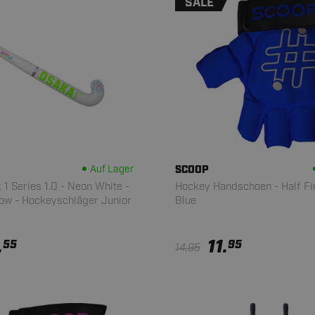
SALE
Auf Lager
SCOOP
 1 Series 1.0 - Neon White -
Hockey Handschoen - Half Fi
ow - Hockeyschläger Junior
Blue
.
11.
55
95
14,95