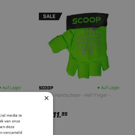
SALE
Auf Lager
SCOOP
Auf Lager
Hockey Handschoen - Half Finger -
×
Green
11.
95
cial media te
14,95
ik van onze
nnen deze
en verzameld