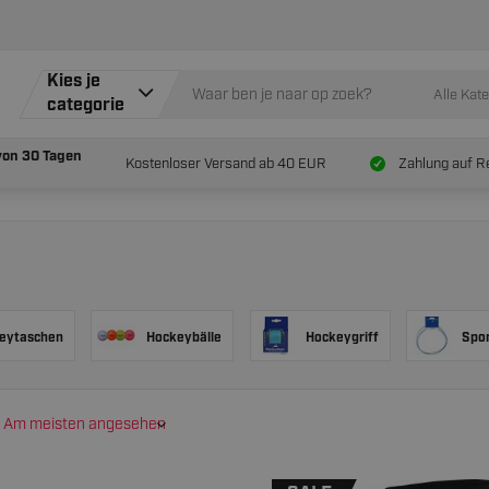
Kies je
Alle Kat
categorie
von
30 Tagen
Kostenloser Versand ab 40 EUR
Zahlung auf R
eytaschen
Hockeybälle
Hockeygriff
Spo
Am meisten angesehen