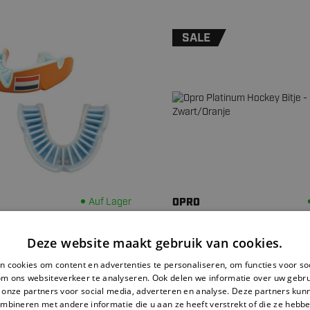
SALE
Auf Lager
OPRO
utch Flag Hockeybitje -
Opro Platinum Hockey Bitje -
Zwart/Oranje
Deze website maakt gebruik van cookies.
.
17.
95
95
 cookies om content en advertenties te personaliseren, om functies voor so
29,95
om ons websiteverkeer te analyseren. Ook delen we informatie over uw gebru
 onze partners voor social media, adverteren en analyse. Deze partners ku
mbineren met andere informatie die u aan ze heeft verstrekt of die ze hebb