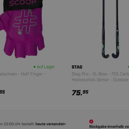
Auf Lager
STAG
dschoen - Half Finger -
Stag Pro - XL-Bow - 75% Carb
Hockeystick Senior - Outdoor
75.
95
95
or 22:00 Uhr bestellt,
heute versendet>
Rückgabe innerhalb v