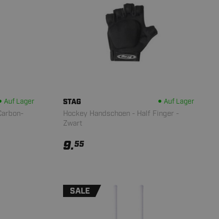
Auf Lager
STAG
Auf Lager
Carbon-
Hockey Handschoen - Half Finger -
Zwart
9.
55
SALE