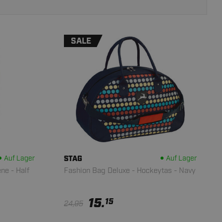
SALE
Auf Lager
STAG
Auf Lager
ne - Half
Fashion Bag Deluxe - Hockeytas - Navy
15.
15
24,95