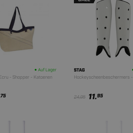
Auf Lager
STAG
Ecru - Shopper - Katoenen
Hockeyscheenbeschermers -
.
11.
75
95
24,95