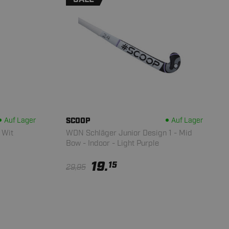
Auf Lager
SCOOP
Auf Lager
 Wit
WDN Schläger Junior Design 1 - Mid
Bow - Indoor - Light Purple
19.
15
29,95