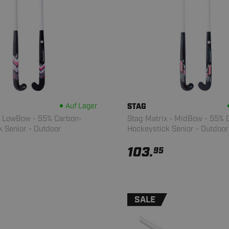
Auf Lager
STAG
 - LowBow - 55% Carbon-
Stag Matrix - MidBow - 55% 
 Senior - Outdoor
Hockeystick Senior - Outdoor
103.
95
SALE