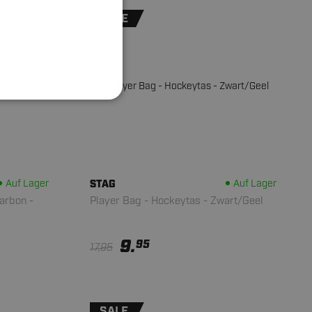
SALE
Auf Lager
STAG
Auf Lager
arbon -
Player Bag - Hockeytas - Zwart/Geel
9.
95
17,95
SALE