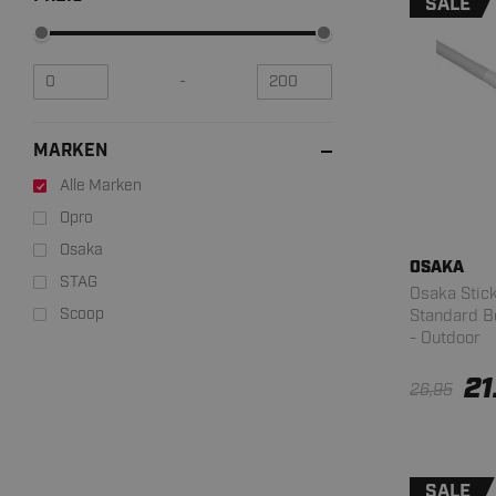
SALE
-
MARKEN
Alle Marken
Opro
Osaka
OSAKA
STAG
Osaka Stick
Scoop
Standard B
- Outdoor
21
26,95
SALE