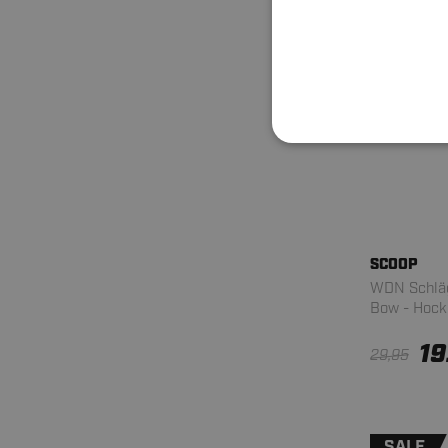
SALE
SCOOP
WDN Schläg
Bow - Hock
19
29,95
SALE