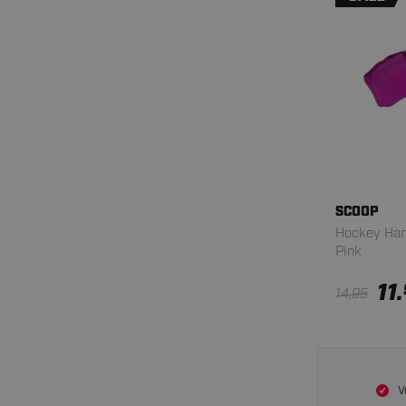
SCOOP
Hockey Han
Pink
11.
14,95
V