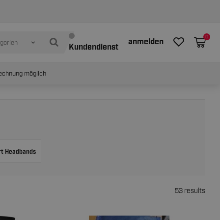
0
anmelden
egorien
Kundendienst
echnung möglich
rt Headbands
53 results