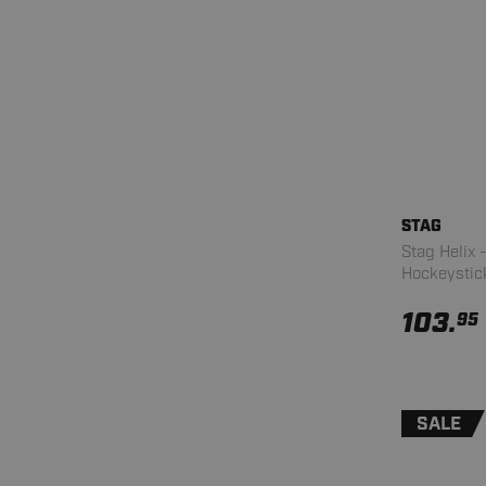
STAG
Stag Helix
Hockeystick
103.
95
SALE