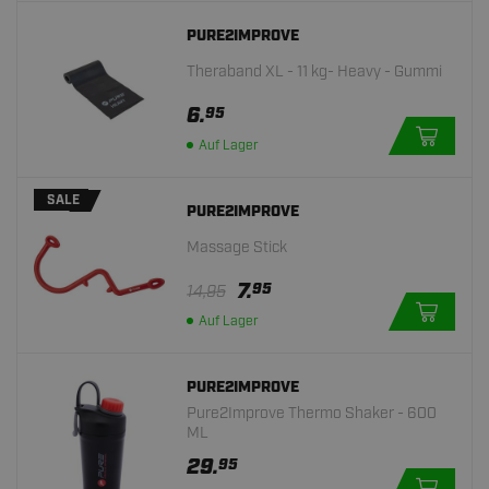
PURE2IMPROVE
Theraband XL - 11 kg- Heavy - Gummi
6.
95
Auf Lager
SALE
PURE2IMPROVE
Massage Stick
7.
95
14,95
Auf Lager
PURE2IMPROVE
Pure2Improve Thermo Shaker - 600
ML
29.
95