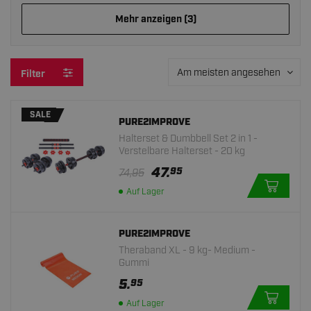
Mehr anzeigen (3)
Am meisten angesehen
Filter
SALE
PURE2IMPROVE
Halterset & Dumbbell Set 2 in 1 -
Verstelbare Halterset - 20 kg
47.
95
74,95
Auf Lager
PURE2IMPROVE
Theraband XL - 9 kg- Medium -
Gummi
5.
95
Auf Lager