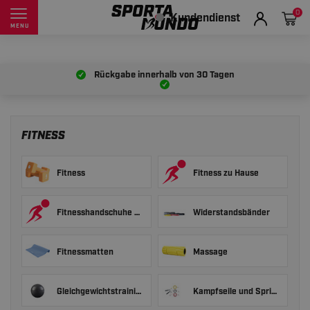
0
Kundendienst
MENU
Rückgabe innerhalb von
30 Tagen
FITNESS
Fitness
Fitness zu Hause
Fitnesshandschuhe und Zughilfen
Widerstandsbänder
Fitnessmatten
Massage
Gleichgewichtstraining
Kampfseile und Springseile