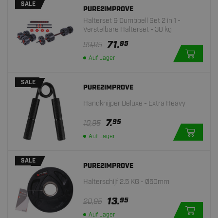
SALE
PURE2IMPROVE
Halterset & Dumbbell Set 2 in 1 -
Verstelbare Halterset - 30 kg
71.
95
99,95
Auf Lager
SALE
PURE2IMPROVE
Handknijper Deluxe - Extra Heavy
7.
95
10,95
Auf Lager
SALE
PURE2IMPROVE
Halterschijf 2.5 KG - Ø50mm
13.
95
20,95
Auf Lager