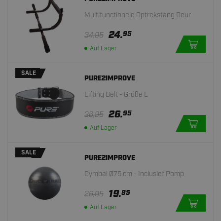
Multifunctionele Optrekstang Deur
24.
95
34,95
Auf Lager
SALE
PURE2IMPROVE
Lifting Belt - Größe L
26.
95
36,95
Auf Lager
SALE
PURE2IMPROVE
Gymbal Ø75 cm - Inclusief Pomp
19.
95
26,95
Auf Lager