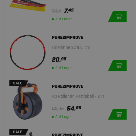
7.
45
9,95
Auf Lager
PURE2IMPROVE
Hoelahoep Ø100 cm
20.
95
Auf Lager
SALE
PURE2IMPROVE
Ab Roller en Kettlebell - 2 in 1
54.
95
69,95
Auf Lager
SALE
PURE2IMPROVE