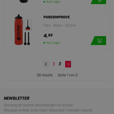
Auf Lager
PURE2IMPROVE
Fles - Bidon - 800ml
4.
95
Auf Lager
1
2
39 results
Seite 1 von 2
NEWSLETTER
Ontvang de laatste aanbiedingen en acties!
Mis geen enkele actie meer. Maximaal 1 mail per maand.