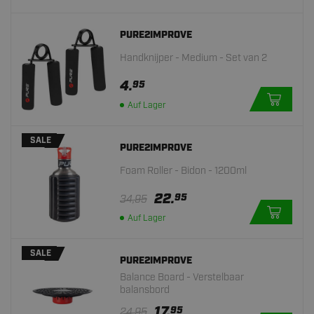
PURE2IMPROVE
Handknijper - Medium - Set van 2
4.
95
Auf Lager
SALE
PURE2IMPROVE
Foam Roller - Bidon - 1200ml
22.
95
34,95
Auf Lager
SALE
PURE2IMPROVE
Balance Board - Verstelbaar
balansbord
17.
95
24,95