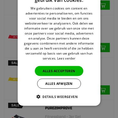
2.
Auf Lager
We gebruiken cookies om content en
advertenties te personaliseren, om functies
voor social media te bieden en om ons
websiteverkeer te analyseren. Ook delen we
PURE2IMPROVE
informatie over uw gebruik van onze site met
Fitnessband - 7-23 kg - Medium -
onze partners voor social media, adverteren
Gummi
en analyse. Deze partners kunnen deze
1.
95
gegevens combineren met andere informatie
die u aan ze heeft verstrekt of die ze hebben
Auf Lager
verzameld op basis van uw gebruik van hun
services.
Lees verder
SALE
PURE2IMPROVE
ALLES ACCEPTEREN
Fitnessband - 5,5-18,5 kg- Light -
Gummi
ALLES AFWIJZEN
1.
30
1,65
Auf Lager
DETAILS WEERGEVEN
SALE
PURE2IMPROVE
Fitnessband - 3er Set