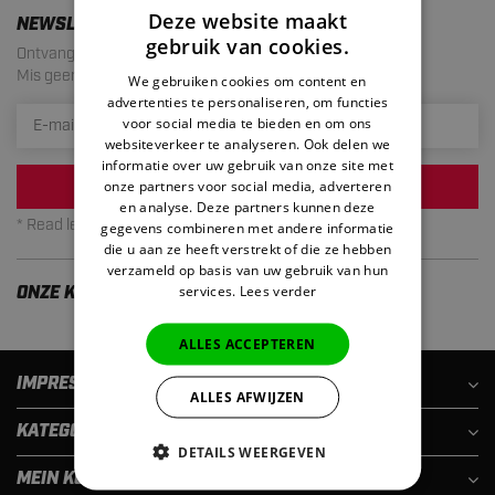
Deze website maakt
NEWSLETTER
gebruik van cookies.
Ontvang de laatste aanbiedingen en acties!
Mis geen enkele actie meer. Maximaal 1 mail per maand.
We gebruiken cookies om content en
advertenties te personaliseren, om functies
voor social media te bieden en om ons
websiteverkeer te analyseren. Ook delen we
informatie over uw gebruik van onze site met
onze partners voor social media, adverteren
INSCHRIJVEN
en analyse. Deze partners kunnen deze
* Read legal restrictions here
gegevens combineren met andere informatie
die u aan ze heeft verstrekt of die ze hebben
verzameld op basis van uw gebruik van hun
services.
Lees verder
ONZE KLANTEN ZIJN TEVREDEN
ALLES ACCEPTEREN
IMPRESSUM
ALLES AFWIJZEN
KATEGORIEN
DETAILS WEERGEVEN
MEIN KONTO