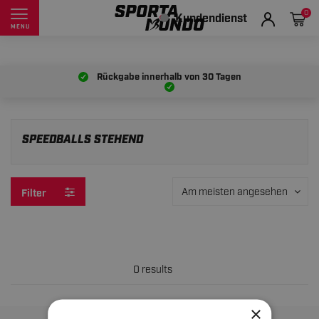
0
Kundendienst
MENU
Rückgabe innerhalb von
30 Tagen
SPEEDBALLS STEHEND
Am meisten angesehen
Filter
0 results
×