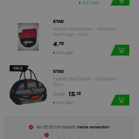
Auf Lager
STAG
Hockey Handschoen - Neoprene -
Half Finger - Rood
4.
75
Auf Lager
SALE
STAG
Fashion Bag Deluxe - Hockeytas -
Navy
15.
15
24,95
Auf Lager
Vor 22:00 Uhr bestellt,
heute versendet>