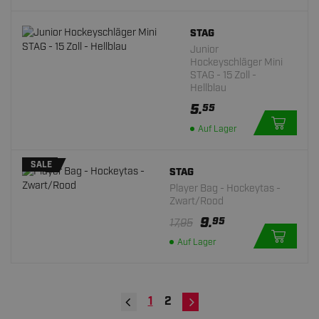
STAG
Junior
Hockeyschläger Mini
STAG - 15 Zoll -
Hellblau
5.
55
Auf Lager
SALE
STAG
Player Bag - Hockeytas -
Zwart/Rood
9.
95
17,95
Auf Lager
1
2