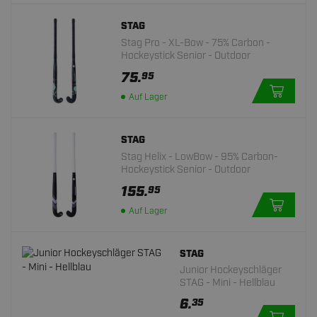
STAG
Stag Pro - XL-Bow - 75% Carbon -
Hockeystick Senior - Outdoor
75.
95
Auf Lager
STAG
Stag Helix - LowBow - 95% Carbon-
Hockeystick Senior - Outdoor
155.
95
Auf Lager
STAG
Junior Hockeyschläger
STAG - Mini - Hellblau
6.
35