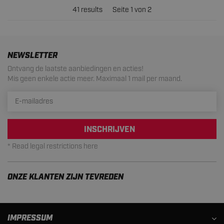
41 results
Seite 1 von 2
NEWSLETTER
Ontvang de laatste aanbiedingen en acties!
Mis geen enkele actie meer. Maximaal 1 mail per maand.
INSCHRIJVEN
* Read legal restrictions here
ONZE KLANTEN ZIJN TEVREDEN
IMPRESSUM