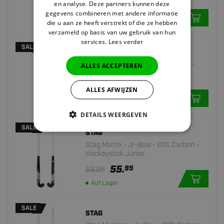
en analyse. Deze partners kunnen deze
9.
55
gegevens combineren met andere informatie
die u aan ze heeft verstrekt of die ze hebben
Auf Lager
verzameld op basis van uw gebruik van hun
services.
Lees verder
SALE
STAG
Stag Helix - Jr-Bow - 20% Carbon -
ALLES ACCEPTEREN
Hockeystick Junior
55.
95
69,95
ALLES AFWIJZEN
Auf Lager
DETAILS WEERGEVEN
SALE
STAG
Stag Matrix - Jr-Bow - 20% Carbon -
Hockeystick Junior
55.
95
69,95
Auf Lager
SALE
STAG