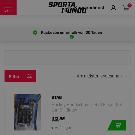
0
Kundendienst
MENU
Rückgabe innerhalb von
30 Tagen
Am meisten angesehen
Filter
STAG
Hockey Handschoen - Half Finger Set
van 2 - Blauw
13.
55
Auf Lager