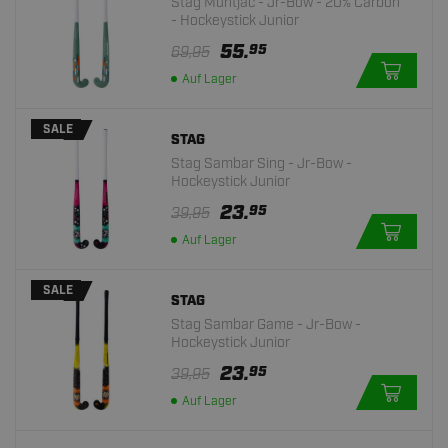
Stag Muntjac - Jr-Bow - 20% Carbon
- Hockeystick Junior
55.
95
69,95
Auf Lager
SALE
STAG
Stag Sambar Sing - Jr-Bow -
Hockeystick Junior
23.
95
39,95
Auf Lager
SALE
STAG
Stag Sambar Game - Jr-Bow -
Hockeystick Junior
23.
95
39,95
Auf Lager