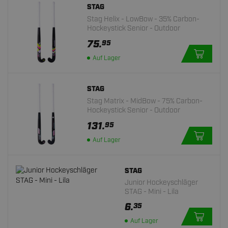
STAG
Stag Helix - LowBow - 35% Carbon-
Hockeystick Senior - Outdoor
75.
95
Auf Lager
STAG
Stag Matrix - MidBow - 75% Carbon-
Hockeystick Senior - Outdoor
131.
95
Auf Lager
STAG
Junior Hockeyschläger
STAG - Mini - Lila
6.
35
Auf Lager