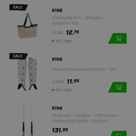
SALE
STAG
Hockeytas Ecru - Shopper -
Katoenen Tas
12.
75
21,95
Auf Lager
SALE
STAG
Hockeyscheenbeschermers - Wit
11.
95
24,95
Auf Lager
STAG
Stag Helix - LowBow - 75% Carbon-
Hockeystick Senior - Outdoor
131.
95