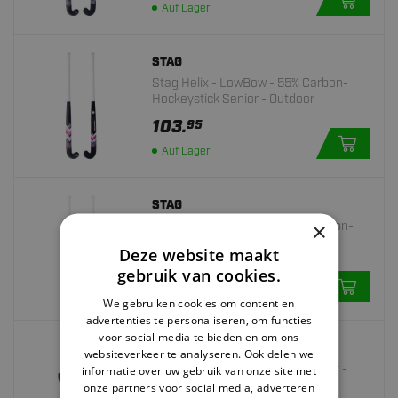
Auf Lager
STAG
Stag Helix - LowBow - 55% Carbon-
Hockeystick Senior - Outdoor
103.
95
Auf Lager
STAG
×
Stag Matrix - MidBow - 55% Carbon-
Hockeystick Senior - Outdoor
Deze website maakt
103.
95
gebruik van cookies.
Auf Lager
We gebruiken cookies om content en
advertenties te personaliseren, om functies
voor social media te bieden en om ons
STAG
websiteverkeer te analyseren. Ook delen we
Hockey Handschoen - Half Finger -
informatie over uw gebruik van onze site met
Zwart
onze partners voor social media, adverteren