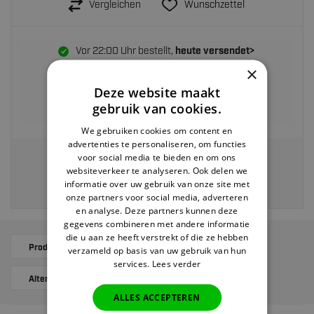
Vergleichen
Wunschzettel
Vor 22:00 Uhr bestellt,
heute versendet>
×
Rückgabe innerhalb von
30 Tagen
Deze website maakt
Kostenloser Versand ab 40 EUR
gebruik van cookies.
Zahlung auf Rechnung möglich
We gebruiken cookies om content en
advertenties te personaliseren, om functies
voor social media te bieden en om ons
Veilig en eenvoudig betalen via:
websiteverkeer te analyseren. Ook delen we
informatie over uw gebruik van onze site met
onze partners voor social media, adverteren
en analyse. Deze partners kunnen deze
gegevens combineren met andere informatie
die u aan ze heeft verstrekt of die ze hebben
Produktbeschreibung
Ergänzende Produkte
verzameld op basis van uw gebruik van hun
services.
Lees verder
Alternatives
Bewertungen
ALLES ACCEPTEREN