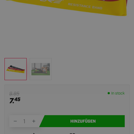
9.95
In stock
7.
45
HINZUFÜGEN