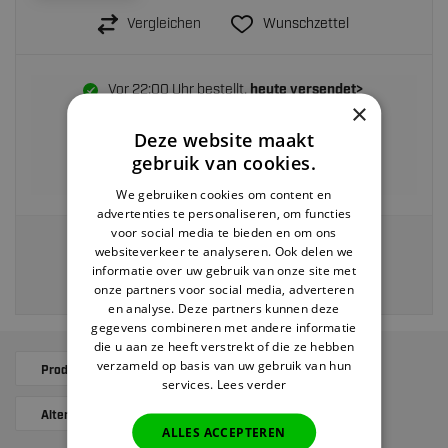
Vergleichen
Wunschzettel
Vor 22:00 Uhr bestellt,
heute versendet>
×
Rückgabe innerhalb von
30 Tagen
Deze website maakt
Kostenloser Versand ab 40 EUR
gebruik van cookies.
Zahlung auf Rechnung möglich
We gebruiken cookies om content en
advertenties te personaliseren, om functies
voor social media te bieden en om ons
Veilig en eenvoudig betalen via:
websiteverkeer te analyseren. Ook delen we
informatie over uw gebruik van onze site met
onze partners voor social media, adverteren
en analyse. Deze partners kunnen deze
gegevens combineren met andere informatie
die u aan ze heeft verstrekt of die ze hebben
verzameld op basis van uw gebruik van hun
Produktbeschreibung
Ergänzende Produkte
services.
Lees verder
Alternatives
Bewertungen
ALLES ACCEPTEREN