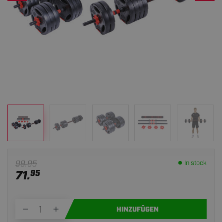
99.95
In stock
71.
95
HINZUFÜGEN