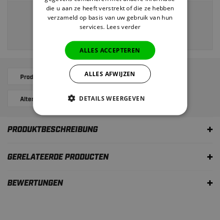
die u aan ze heeft verstrekt of die ze hebben
Veilig en eenvoudig betalen via:
verzameld op basis van uw gebruik van hun
services.
Lees verder
ALLES ACCEPTEREN
ALLES AFWIJZEN
Produktbeschreibung
Ergänzende Produkte
DETAILS WEERGEVEN
Alternatives
Bewertungen
PRODUKTBESCHREIBUNG
GERELATEERDE PRODUCTEN
BEWERTUNGEN