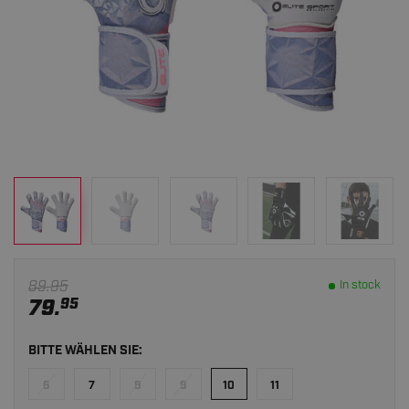
89.95
In stock
79.
95
BITTE WÄHLEN SIE:
6
7
8
9
10
11