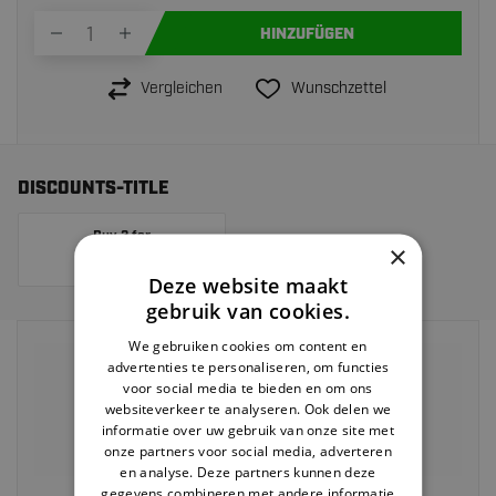
HINZUFÜGEN
Vergleichen
Wunschzettel
DISCOUNTS-TITLE
Buy 2 for
×
10% RABATT
Deze website maakt
gebruik van cookies.
We gebruiken cookies om content en
Vor 22:00 Uhr bestellt,
heute versendet>
advertenties te personaliseren, om functies
voor social media te bieden en om ons
Rückgabe innerhalb von
30 Tagen
websiteverkeer te analyseren. Ook delen we
Kostenloser Versand ab 40 EUR
informatie over uw gebruik van onze site met
onze partners voor social media, adverteren
Zahlung auf Rechnung möglich
en analyse. Deze partners kunnen deze
gegevens combineren met andere informatie