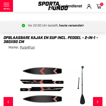
0
Kundendienst
MENU
endet>
Rückgabe innerhalb von
30 Tagen
OPBLAASBARE KAJAK EN SUP INCL. PEDDEL - 2-IN-1 -
380X90 CM
Marke:
Pure4Fun