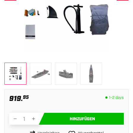
919.
95
1-2 days
HINZUFÜGEN