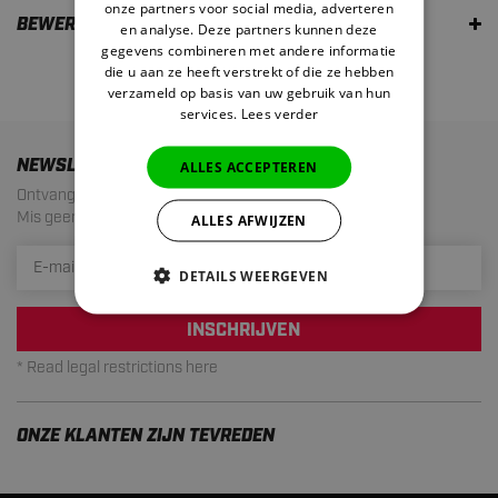
onze partners voor social media, adverteren
BEWERTUNGEN
en analyse. Deze partners kunnen deze
gegevens combineren met andere informatie
die u aan ze heeft verstrekt of die ze hebben
verzameld op basis van uw gebruik van hun
services.
Lees verder
NEWSLETTER
ALLES ACCEPTEREN
Ontvang de laatste aanbiedingen en acties!
Mis geen enkele actie meer. Maximaal 1 mail per maand.
ALLES AFWIJZEN
DETAILS WEERGEVEN
INSCHRIJVEN
* Read legal restrictions here
ONZE KLANTEN ZIJN TEVREDEN