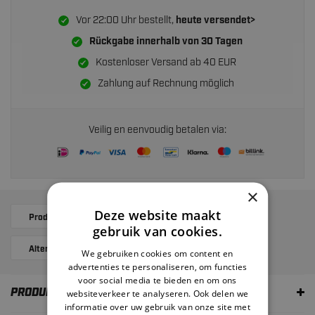
Vor 22:00 Uhr bestellt,
heute versendet>
Rückgabe innerhalb von
30 Tagen
Kostenloser Versand ab 40 EUR
Zahlung auf Rechnung möglich
Veilig en eenvoudig betalen via:
×
Deze website maakt
Produktbeschreibung
Ergänzende Produkte
gebruik van cookies.
Alternatives
Bewertungen
We gebruiken cookies om content en
advertenties te personaliseren, om functies
voor social media te bieden en om ons
PRODUKTBESCHREIBUNG
websiteverkeer te analyseren. Ook delen we
informatie over uw gebruik van onze site met