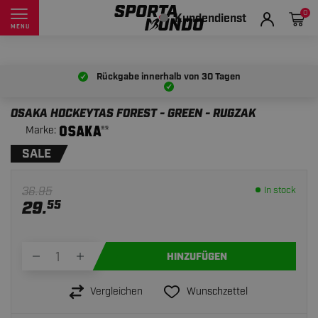
0
Kundendienst
MENU
Rückgabe innerhalb von
30 Tagen
OSAKA HOCKEYTAS FOREST - GREEN - RUGZAK
Marke:
SALE
36.95
In stock
29.
55
HINZUFÜGEN
Vergleichen
Wunschzettel