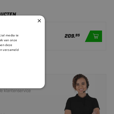
DUCTEN
×
efinder - Zwart
209.
cial media te
95
er
ik van onze
nnen deze
en verzameld
an een expert?
e klantenservice