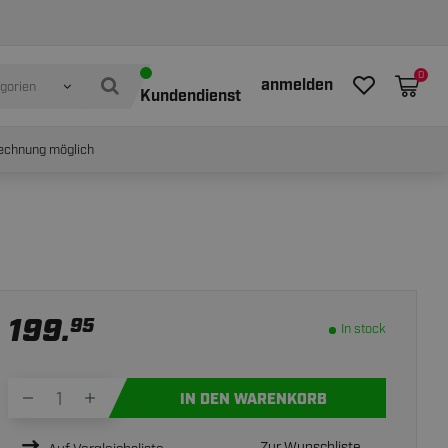
In stock
IN WINKELWAGEN
0
anmelden
egorien
Kundendienst
echnung möglich
199.
95
In stock
IN DEN WARENKORB