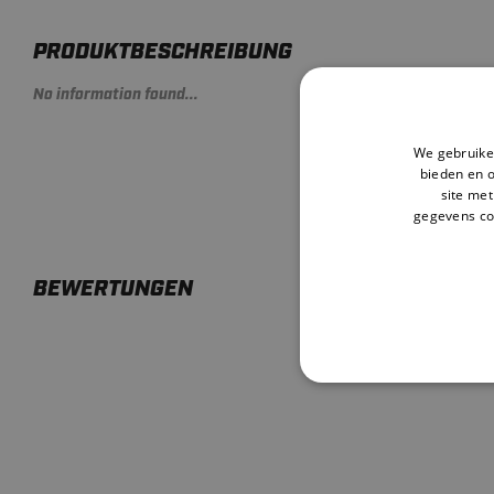
PRODUKTBESCHREIBUNG
No information found...
We gebruiken
bieden en 
site met
gegevens co
BEWERTUNGEN