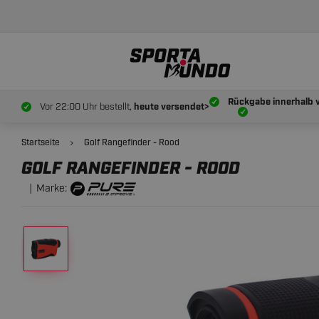
199.
95
GOLF RANGEFINDER - ROOD
Rückgabe innerhalb 
Vor 22:00 Uhr bestellt,
heute versendet>
Startseite
Golf Rangefinder - Rood
GOLF RANGEFINDER - ROOD
Marke: