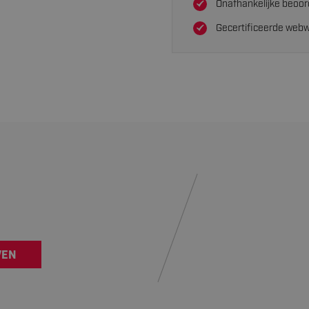
Onafhankelijke beoor
Gecertificeerde webw
VEN