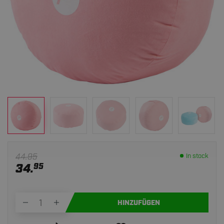
44.95
In stock
34.
95
HINZUFÜGEN