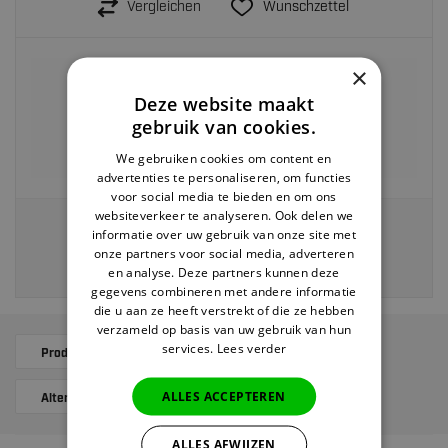
Vergleichen
Wunschzettel
×
Vor 22:00 Uhr bestellt,
heute versendet>
Deze website maakt
Rückgabe innerhalb von
30 Tagen
gebruik van cookies.
Kostenloser Versand ab 40 EUR
We gebruiken cookies om content en
Zahlung auf Rechnung möglich
advertenties te personaliseren, om functies
voor social media te bieden en om ons
websiteverkeer te analyseren. Ook delen we
Veilig en eenvoudig betalen via:
informatie over uw gebruik van onze site met
onze partners voor social media, adverteren
en analyse. Deze partners kunnen deze
gegevens combineren met andere informatie
die u aan ze heeft verstrekt of die ze hebben
verzameld op basis van uw gebruik van hun
services.
Lees verder
Produktbeschreibung
Ergänzende Produkte
ALLES ACCEPTEREN
Alternatives
Bewertungen
ALLES AFWIJZEN