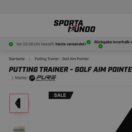
8.
9
PUTTING TRAINER - GOLF AIM POINTER
Rückgabe innerhalb 
Vor 22:00 Uhr bestellt,
heute versendet>
Startseite
Putting Trainer - Golf Aim Pointer
PUTTING TRAINER - GOLF AIM POINT
Marke:
SALE