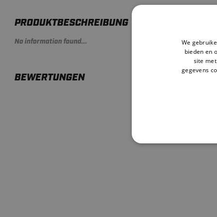
PRODUKTBESCHREIBUNG
No information found...
We gebruiken
bieden en 
site met
gegevens co
BEWERTUNGEN