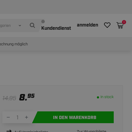
In stock
IN WINKELWAGEN
0
anmelden
egorien
Kundendienst
echnung möglich
8.
95
14.95
In stock
IN DEN WARENKORB