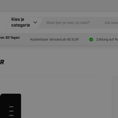
5
Kies je
Alle Kat
categorie
von
30 Tagen
Kostenloser Versand ab 40 EUR
Zahlung auf R
ER