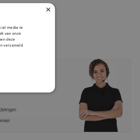
×
cial media te
ik van onze
nnen deze
en verzameld
an een expert?
e klantenservice
delingen
inkel