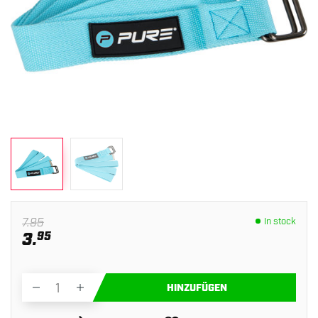
7.95
In stock
3.
95
HINZUFÜGEN