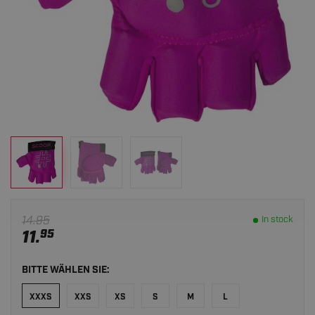
14.95
In stock
11.
95
BITTE WÄHLEN SIE:
XXXS
XXS
XS
S
M
L