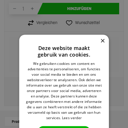
HINZUFÜGEN
Vergleichen
Wunschzettel
×
Vor 22:00 Uhr bestellt,
heute versendet>
Deze website maakt
Rückgabe innerhalb von
30 Tagen
gebruik van cookies.
Kostenloser Versand ab 40 EUR
We gebruiken cookies om content en
Zahlung auf Rechnung möglich
advertenties te personaliseren, om functies
voor social media te bieden en om ons
websiteverkeer te analyseren. Ook delen we
informatie over uw gebruik van onze site met
Veilig en eenvoudig betalen via:
onze partners voor social media, adverteren
en analyse. Deze partners kunnen deze
gegevens combineren met andere informatie
die u aan ze heeft verstrekt of die ze hebben
verzameld op basis van uw gebruik van hun
services.
Lees verder
Produktbeschreibung
Ergänzende Produkte