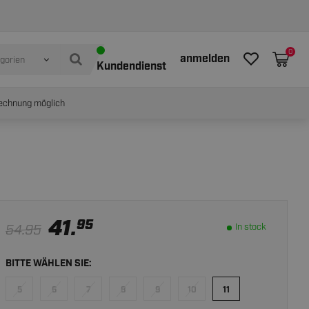
In stock
IN WINKELWAGEN
0
anmelden
egorien
Kundendienst
echnung möglich
41.
95
54.95
In stock
BITTE WÄHLEN SIE:
5
6
7
8
9
10
11