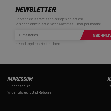
NEWSLETTER
Ontvang de laatste aanbiedingen en acties!
Mis geen enkele actie meer. Maximaal 1 mail per maand.
INSCHRIJ
* Read legal restrictions here
IMPRESSUM
K
Kundenservice
Pa
Widerrufsrecht Und Retoure