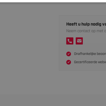
Heeft u hulp nodig v
Neem contact op met d
Onafhankelijke beoor
Gecertificeerde webw