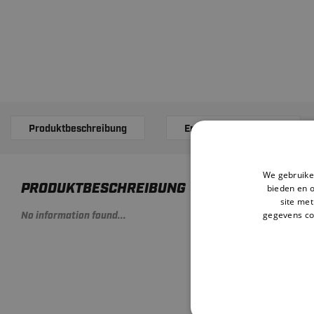
Produktbeschreibung
Ergänzende Produkte
We gebruiken
PRODUKTBESCHREIBUNG
bieden en 
site met
gegevens co
No information found...