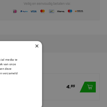
Veilig en eenvoudig betalen via:
×
cial media te
ik van onze
DUCTEN
nnen deze
en verzameld
don - 800ml
4.
95
er