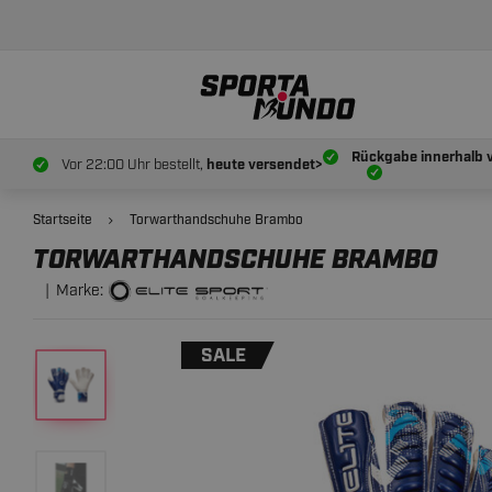
41.
95
TORWARTHANDSCHUHE BRAMBO
Rückgabe innerhalb 
Vor 22:00 Uhr bestellt,
heute versendet>
Startseite
Torwarthandschuhe Brambo
TORWARTHANDSCHUHE BRAMBO
Marke:
SALE