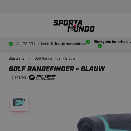
199.
95
GOLF RANGEFINDER - BLAUW
Rückgabe innerhalb 
Vor 22:00 Uhr bestellt,
heute versendet>
Startseite
Golf Rangefinder - Blauw
GOLF RANGEFINDER - BLAUW
Marke: