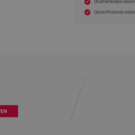
Onafhankelijke beoor
Gecertificeerde webw
VEN