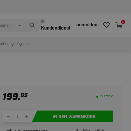
In stock
IN WINKELWAGEN
0
anmelden
egorien
Kundendienst
echnung möglich
199.
95
In stock
IN DEN WARENKORB