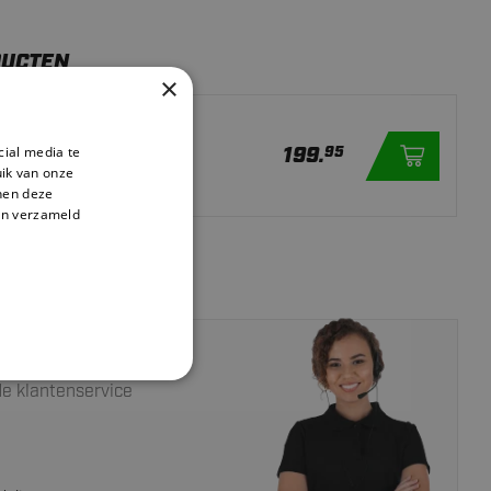
DUCTEN
×
efinder - Rood
199.
cial media te
95
er
ik van onze
nnen deze
en verzameld
an een expert?
e klantenservice