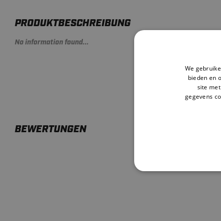
PRODUKTBESCHREIBUNG
No information found...
We gebruiken
bieden en 
site met
gegevens co
BEWERTUNGEN