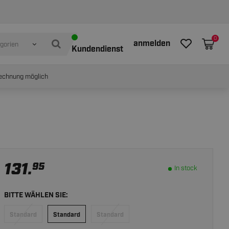
In stock
IN WINKELWAGEN
0
anmelden
egorien
Kundendienst
echnung möglich
131.
95
In stock
BITTE WÄHLEN SIE:
Standard
Standard
Standard