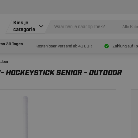
131.
95
ICK SENIOR - OUTDOOR
Kies je
Alle Kat
categorie
von
30 Tagen
Kostenloser Versand ab 40 EUR
Zahlung auf R
tdoor
N- HOCKEYSTICK SENIOR - OUTDOOR