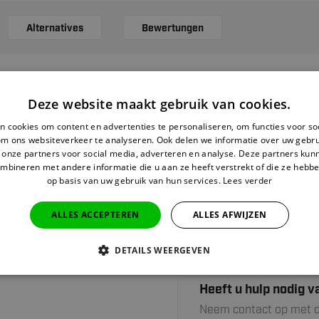
Alternatives
Bewertungen
GERELATEERDE PRO
Deze website maakt gebruik van cookies.
 cookies om content en advertenties te personaliseren, om functies voor so
om ons websiteverkeer te analyseren. Ook delen we informatie over uw gebru
Pro 7000 
 onze partners voor social media, adverteren en analyse. Deze partners ku
Carbon - 
mbineren met andere informatie die u aan ze heeft verstrekt of die ze hebb
Auf Lag
op basis van uw gebruik van hun services.
Lees verder
ALLES ACCEPTEREN
ALLES AFWIJZEN
DETAILS WEERGEVEN
Heeft u hulp nodig v
Neem contact op met d