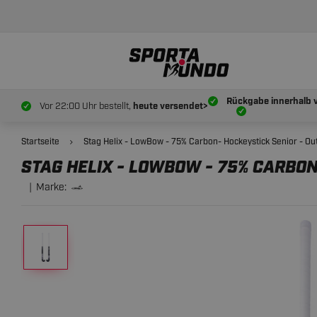
STAG HELIX - LOWBOW - 75% CARBON- HOCKEYST
Rückgabe innerhalb 
Vor 22:00 Uhr bestellt,
heute versendet>
Startseite
Stag Helix - LowBow - 75% Carbon- Hockeystick Senior - Ou
STAG HELIX - LOWBOW - 75% CARBO
Marke: