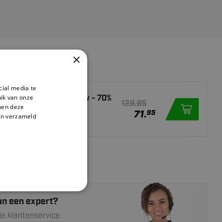
×
DUCTEN
cial media te
ik van onze
Hockeyschläger - L-Bow - 70%
129.95
nnen deze
Senior - Schwarz/Gelb
71.
95
en verzameld
er
an een expert?
e klantenservice