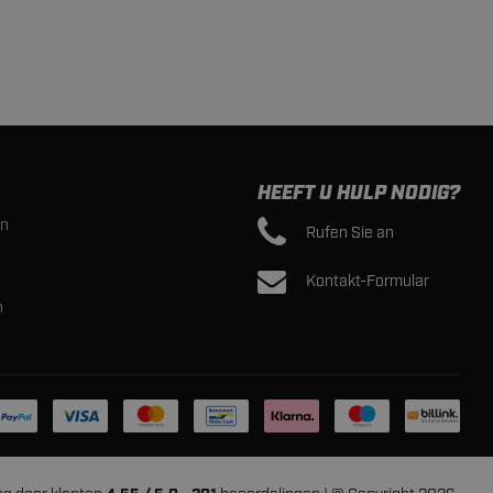
HEEFT U HULP NODIG?
en
Rufen Sie an
Kontakt-Formular
n