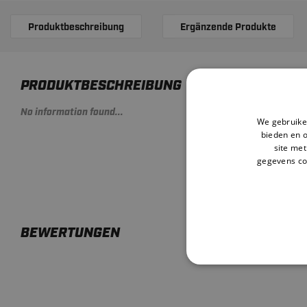
Produktbeschreibung
Ergänzende Produkte
PRODUKTBESCHREIBUNG
No information found...
We gebruiken
bieden en 
site met
gegevens co
BEWERTUNGEN