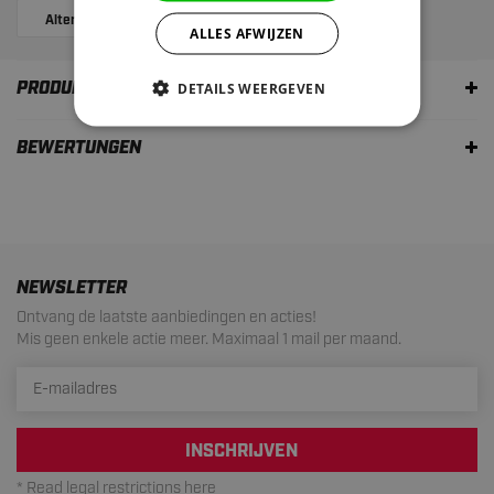
Alternatives
Bewertungen
ALLES AFWIJZEN
PRODUKTBESCHREIBUNG
DETAILS WEERGEVEN
BEWERTUNGEN
NEWSLETTER
Ontvang de laatste aanbiedingen en acties!
Mis geen enkele actie meer. Maximaal 1 mail per maand.
INSCHRIJVEN
* Read legal restrictions here