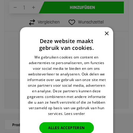
HINZUFÜGEN
Vergleichen
Wunschzettel
×
Deze website maakt
Vor 22:00 Uhr bestellt,
heute versendet>
gebruik van cookies.
Rückgabe innerhalb von
30 Tagen
We gebruiken cookies om content en
Kostenloser Versand ab 40 EUR
advertenties te personaliseren, om functies
voor social media te bieden en om ons
Zahlung auf Rechnung möglich
websiteverkeer te analyseren. Ook delen we
informatie over uw gebruik van onze site met
onze partners voor social media, adverteren
Veilig en eenvoudig betalen via:
en analyse. Deze partners kunnen deze
gegevens combineren met andere informatie
die u aan ze heeft verstrekt of die ze hebben
verzameld op basis van uw gebruik van hun
services.
Lees verder
Produktbeschreibung
Ergänzende Produkte
ALLES ACCEPTEREN