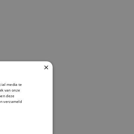
×
cial media te
ik van onze
nnen deze
en verzameld