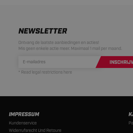
NEWSLETTER
Ontvang de laatste aanbiedingen en acties!
Mis geen enkele actie meer. Maximaal 1 mail per maand.
INSCHRIJ
* Read legal restrictions here
IMPRESSUM
K
Kundenservice
Pa
Widerrufsrecht Und Retoure