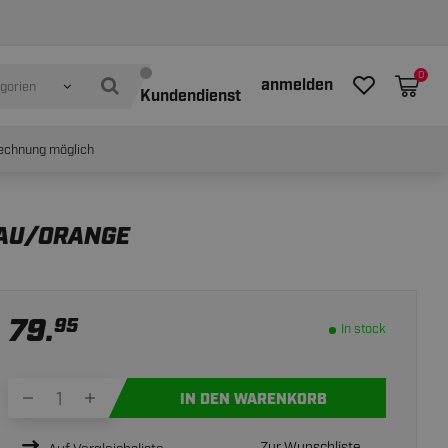
In stock
IN WINKELWAGEN
0
anmelden
egorien
Kundendienst
echnung möglich
RAU/ORANGE
79.
95
In stock
IN DEN WARENKORB