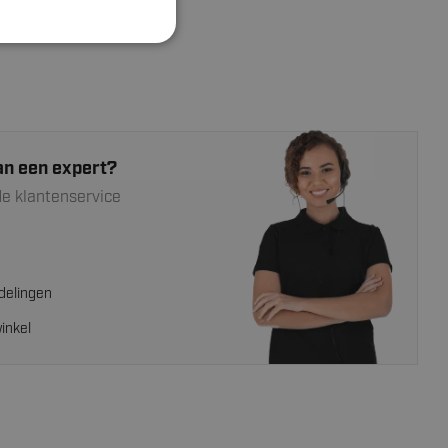
an een expert?
e klantenservice
delingen
inkel