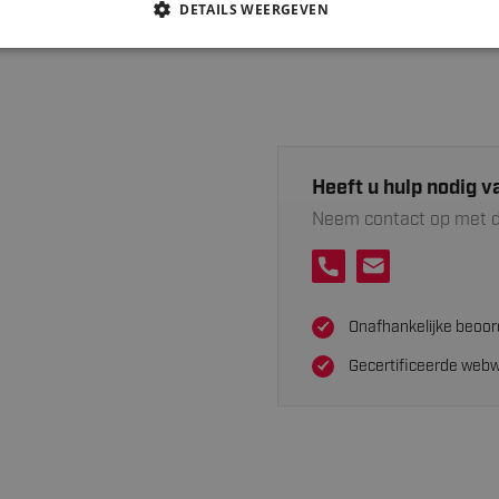
DETAILS WEERGEVEN
Heeft u hulp nodig v
Neem contact op met d
Onafhankelijke beoor
Gecertificeerde webw