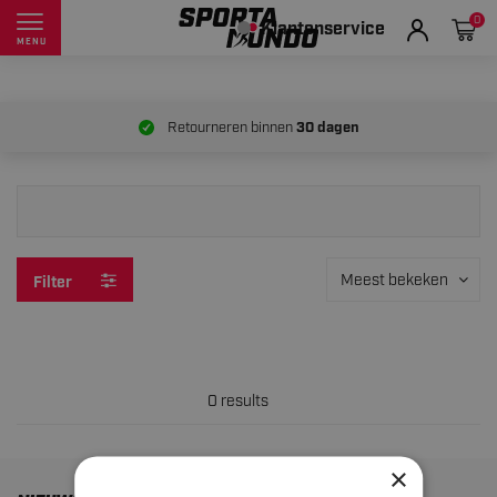
0
Klantenservice
MENU
Retourneren binnen
30 dagen
Meest bekeken
Filter
0 results
×