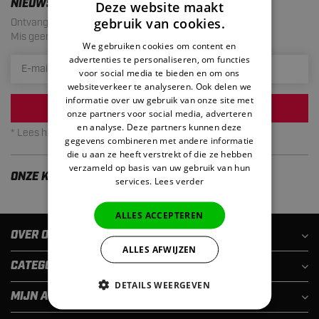
NIEUWSBRIEF
Deze website maakt
gebruik van cookies.
Ontvang de laatste aanbiedingen en acties!
Mis geen enkele actie meer. Maximaal 1 mail per maand.
We gebruiken cookies om content en
advertenties te personaliseren, om functies
voor social media te bieden en om ons
websiteverkeer te analyseren. Ook delen we
informatie over uw gebruik van onze site met
INSCHRIJVEN
onze partners voor social media, adverteren
en analyse. Deze partners kunnen deze
* Lees hier de wettelijke beperkingen
gegevens combineren met andere informatie
die u aan ze heeft verstrekt of die ze hebben
verzameld op basis van uw gebruik van hun
ONZE KLANTEN ZIJN TEVREDEN
services.
Lees verder
ALLES ACCEPTEREN
OVER ONS
ALLES AFWIJZEN
CATEGORIEËN
DETAILS WEERGEVEN
MIJN ACCOUNT