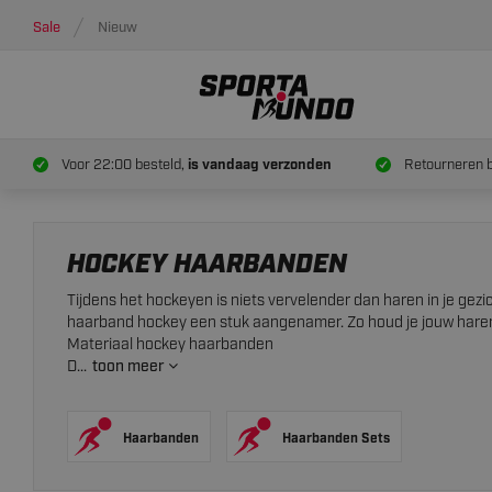
Sale
Nieuw
Voor 22:00 besteld,
is vandaag verzonden
Retourneren 
HOCKEY HAARBANDEN
Tijdens het hockeyen is niets vervelender dan haren in je ge
haarband hockey een stuk aangenamer. Zo houd je jouw haren go
Materiaal hockey haarbanden
D...
toon meer
Haarbanden
Haarbanden Sets