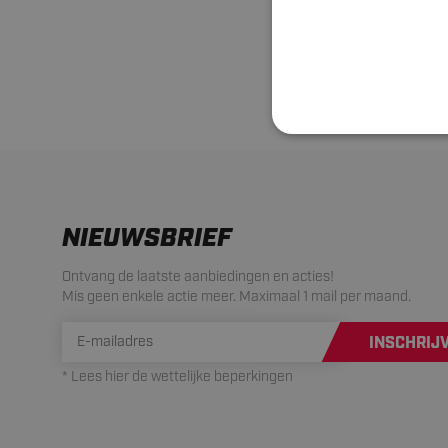
weersbestendig 
Heb je nog vra
NIEUWSBRIEF
Ontvang de laatste aanbiedingen en acties!
Mis geen enkele actie meer. Maximaal 1 mail per maand.
INSCHRIJ
* Lees hier de wettelijke beperkingen