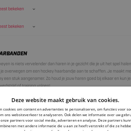
est bekeken
est bekeken
AARBANDEN
eyen is niets vervelender dan haren in je gezicht die je uit het spel hale
je overwegen om een hockey haarbandje aan te schaffen. Je maakt me
 een stuk aangenamer. Zo houd je jouw haren goed bij elkaar en kun je
wedstrijd of training volgen!
Deze website maakt gebruik van cookies.
ckey haarbanden
 cookies om content en advertenties te personaliseren, om functies voor so
bandjes
zijn voorzien van anti-slip materiaal waardoor ze goed blijven zi
om ons websiteverkeer te analyseren. Ook delen we informatie over uw gebru
focussen op het spel. De haarbanden zijn gemaakt van elastisch rubber 
 onze partners voor social media, adverteren en analyse. Deze partners ku
mbineren met andere informatie die u aan ze heeft verstrekt of die ze hebb
e hoofd heen zitten en niet zorgen voor irritaties. Daarnaast zijn de har