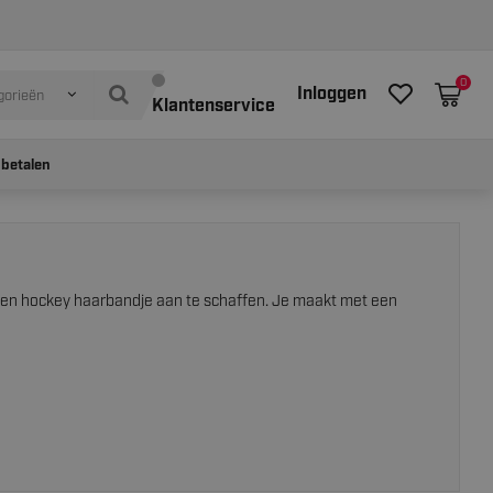
0
Inloggen
gorieën
Klantenservice
 betalen
m een hockey haarbandje aan te schaffen. Je maakt met een