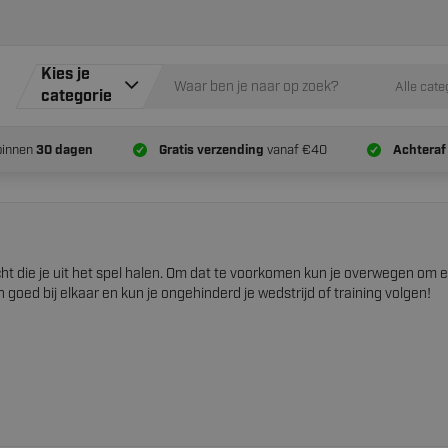
Kies je
Alle cate
categorie
binnen
30 dagen
Gratis verzending
vanaf €40
Achteraf
zicht die je uit het spel halen. Om dat te voorkomen kun je overwegen o
ed bij elkaar en kun je ongehinderd je wedstrijd of training volgen!