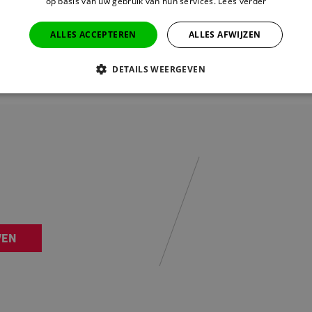
op basis van uw gebruik van hun services.
Lees verder
waardoor je ze altijd kan gebruiken.
ALLES ACCEPTEREN
ALLES AFWIJZEN
gen? Neem dan gerust contact op met onze
Klantenservice
.
DETAILS WEERGEVEN
VEN