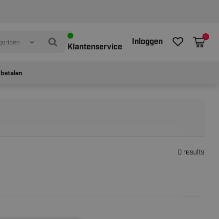
0
Inloggen
gorieën
Klantenservice
 betalen
0 results