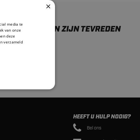
×
cial media te
ONZE KLANTEN ZIJN TEVREDEN
ik van onze
nnen deze
en verzameld
HEEFT U HULP NODIG?
Bel ons