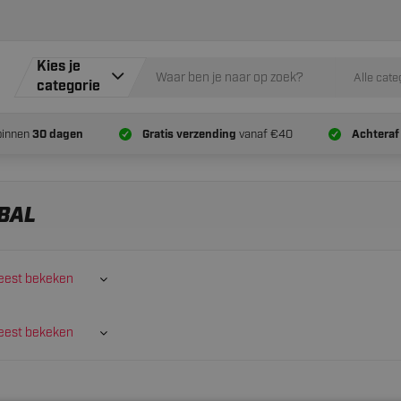
Kies je
Alle cate
categorie
binnen
30 dagen
Gratis verzending
vanaf €40
Achteraf
BAL
est bekeken
est bekeken