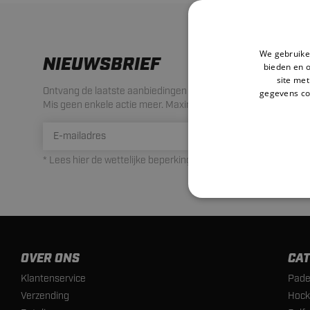
We gebruiken
NIEUWSBRIEF
bieden en 
site met
Ontvang de laatste aanbiedingen en acties!
gegevens co
Mis geen enkele actie meer. Maximaal 1 mail per maand.
INSCHRIJ
* Lees hier de wettelijke beperkingen
OVER ONS
CAT
Klantenservice
Pade
Verzending
Hock