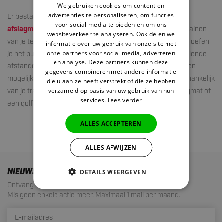
We gebruiken cookies om content en
advertenties te personaliseren, om functies
Er bestaat een verschil tussen
puttingmatten
en een
golf
voor social media te bieden en om ons
afslagmat
. Een puttingmat is voornamelijk gericht op het trainen
websiteverkeer te analyseren. Ook delen we
van je techniek op de korte afstanden. Met een puttingmat oefen
informatie over uw gebruik van onze site met
onze partners voor social media, adverteren
je het putten vanuit verschillende hoeken en vanaf verschillende
en analyse. Deze partners kunnen deze
afstanden. Met een golf afslagmat zijn meerdere oefeningen
gegevens combineren met andere informatie
mogelijk. Daarbij train je voornamelijk je swing of je chip. Afhankelijk
die u aan ze heeft verstrekt of die ze hebben
verzameld op basis van uw gebruik van hun
van je trainingsdoeleinden kun je kiezen tussen een puttingmat of
services.
Lees verder
een golf afslagmat.
ALLES ACCEPTEREN
ALLES AFWIJZEN
NIEUWSBRIEF
DETAILS WEERGEVEN
Ontvang de laatste aanbiedingen en acties!
Mis geen enkele actie meer. Maximaal 1 mail per maand.