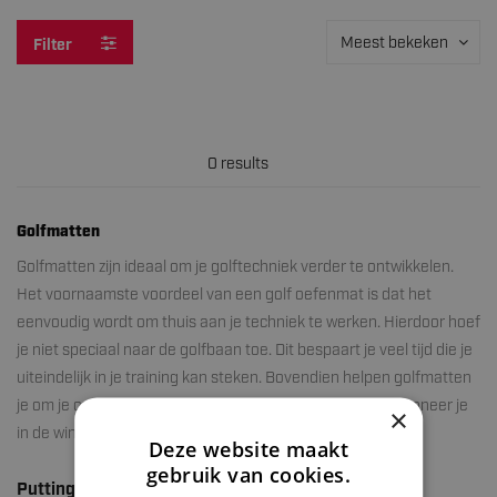
Meest bekeken
Filter
0 results
Golfmatten
Golfmatten zijn ideaal om je golftechniek verder te ontwikkelen.
Het voornaamste voordeel van een golf oefenmat is dat het
eenvoudig wordt om thuis aan je techniek te werken. Hierdoor hoef
je niet speciaal naar de golfbaan toe. Dit bespaart je veel tijd die je
uiteindelijk in je training kan steken. Bovendien helpen golfmatten
je om je optimaal voor te bereiden op golfbaan. Ideaal wanneer je
×
in de winter niet de golfbaan op kan.
Deze website maakt
gebruik van cookies.
Puttingmat en golf afslagmat