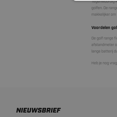
Tegenwoordig ko
golfen. De rang
makkelijker om 
Voordelen gol
De golf range f
afstandmeter op
lange batterij 
Heb je nog vra
NIEUWSBRIEF