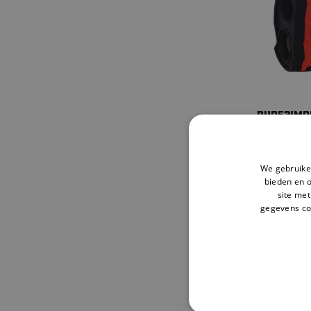
PURE2IMP
Golf Rangef
199.
95
We gebruiken
bieden en 
site met
gegevens co
Sorteren op:
Me
RANGEFIN