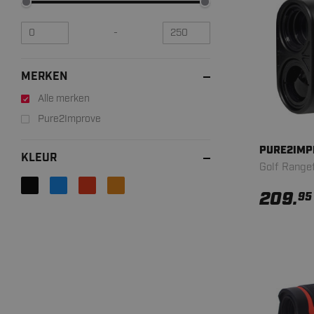
-
MERKEN
Alle merken
Pure2Improve
PURE2IMP
KLEUR
Golf Rangef
209.
95