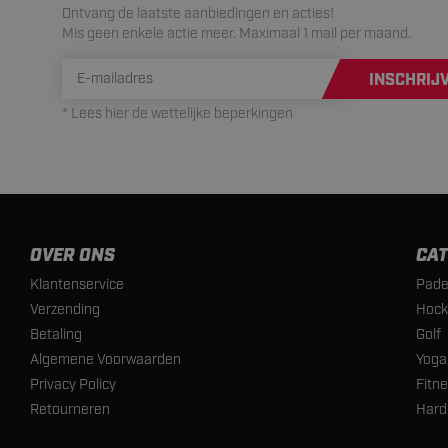
Ontvang de laatste aanbiedingen en acties!
Mis geen enkele actie meer. Maximaal 1 mail per maand.
INSCHRIJ
* Lees hier de wettelijke beperkingen
OVER ONS
CAT
Klantenservice
Pade
Verzending
Hock
Betaling
Golf
Algemene Voorwaarden
Yoga
Privacy Policy
Fitn
Retourneren
Hard