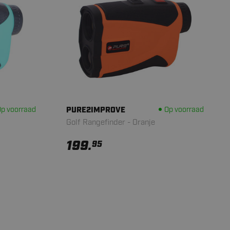
p voorraad
PURE2IMPROVE
Op voorraad
Golf Rangefinder - Oranje
199.
95