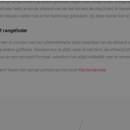
m je rangefinders op iedere golfbaan tegen. Een range finder is eigenli
efinder helpt je om de afstand van de tee tot aan de vlag (hole) te bepal
te bepalen welke club je het beste kan gebruiken. Op deze manier kun je 
f rangefinder
inder is voorzien van een afstandsmeter laser waardoor het de afstand 
 iedere golfbaan. Hierdoor kun je altijd, waar je ook bent, de afstand 
duur en een compact formaat, waardoor het altijd makkelijk mee te nemen
gen? Neem dan gerust contact op met onze
Klantenservice
.