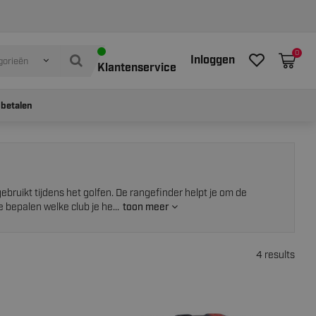
0
Inloggen
gorieën
Klantenservice
 betalen
bruikt tijdens het golfen. De rangefinder helpt je om de
 bepalen welke club je he...
toon meer
4 results