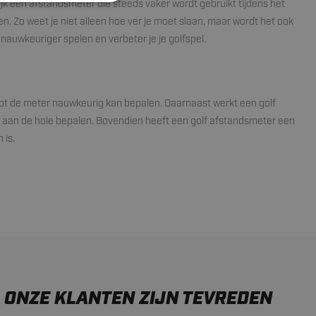
jk een afstandsmeter die steeds vaker wordt gebruikt tijdens het
en. Zo weet je niet alleen hoe ver je moet slaan, maar wordt het ook
nauwkeuriger spelen en verbeter je je golfspel.
tot de meter nauwkeurig kan bepalen. Daarnaast werkt een golf
tot aan de hole bepalen. Bovendien heeft een golf afstandsmeter een
 is.
ONZE KLANTEN ZIJN TEVREDEN