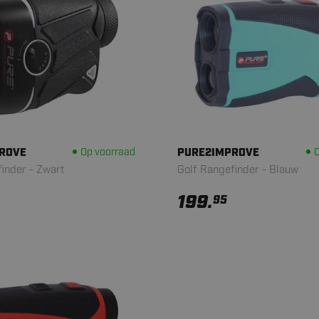
ROVE
Op voorraad
PURE2IMPROVE
O
inder - Zwart
Golf Rangefinder - Blauw
199.
95