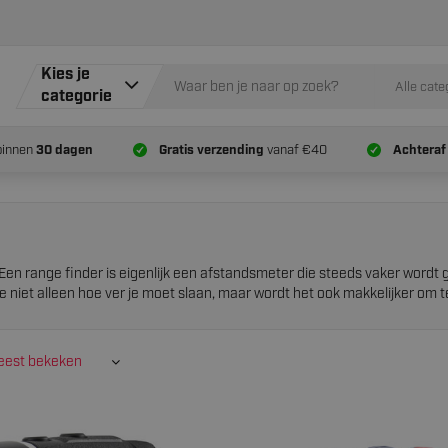
Kies je
Alle cate
categorie
binnen
30 dagen
Gratis verzending
vanaf €40
Achteraf
n range finder is eigenlijk een afstandsmeter die steeds vaker wordt ge
e niet alleen hoe ver je moet slaan, maar wordt het ook makkelijker om te
est bekeken