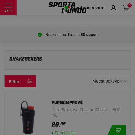
0
Klantenservice
MENU
Retourneren binnen
30 dagen
SHAKEBEKERS
Meest bekeken
Filter
PURE2IMPROVE
Pure2Improve Thermo Shaker - 600
ML
29.
95
Op voorraad