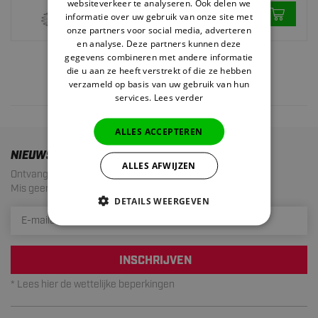
2.
3,45
websiteverkeer te analyseren. Ook delen we
informatie over uw gebruik van onze site met
Op voorraad
onze partners voor social media, adverteren
en analyse. Deze partners kunnen deze
gegevens combineren met andere informatie
die u aan ze heeft verstrekt of die ze hebben
verzameld op basis van uw gebruik van hun
4 results
services.
Lees verder
ALLES ACCEPTEREN
NIEUWSBRIEF
ALLES AFWIJZEN
Ontvang de laatste aanbiedingen en acties!
Mis geen enkele actie meer. Maximaal 1 mail per maand.
DETAILS WEERGEVEN
INSCHRIJVEN
* Lees hier de wettelijke beperkingen