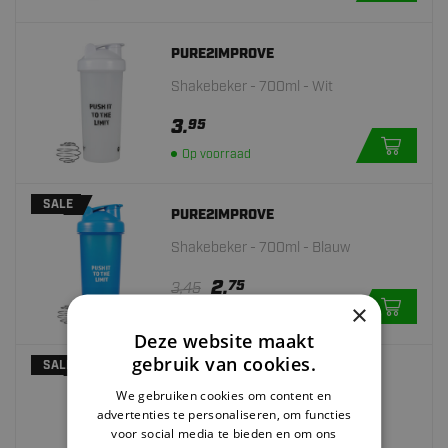
PURE2IMPROVE
Shakebeker - 700ml - Wit
3.
95
Op voorraad
SALE
PURE2IMPROVE
Shakebeker - 700ml - Blauw
2.
75
3,45
×
Op voorraad
Deze website maakt
gebruik van cookies.
SALE
PURE2IMPROVE
We gebruiken cookies om content en
Shakebeker - 700ml - Roze
advertenties te personaliseren, om functies
voor social media te bieden en om ons
75