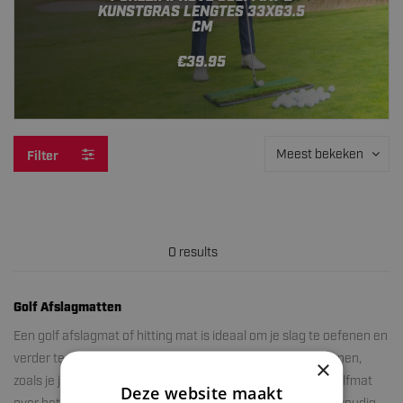
KUNSTGRAS LENGTES 33X63.5
CM
€39.95
Meest bekeken
Filter
0 results
Golf Afslagmatten
Een golf afslagmat of hitting mat is ideaal om je slag te oefenen en
verder te ontwikkelen. Zo kun je verschillende slagen oefenen,
×
zoals je je swing oefenen, maar ook je chip. Doordat een golfmat
Deze website maakt