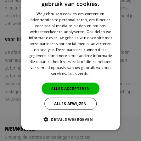
over het algemeen een compact formaat heeft, is het eenvoudig
gebruik van cookies.
mee te nemen en overal te gebruiken. De afslagmatten uit ons
We gebruiken cookies om content en
assortiment zijn verkrijgbaar in verschillende lengtes. Zo bepaal je
advertenties te personaliseren, om functies
zelf welk deel van de golfbaan je mee naar huis neemt!
voor social media te bieden en om ons
websiteverkeer te analyseren. Ook delen we
informatie over uw gebruik van onze site met
Voor binnen en buiten gebruik
onze partners voor social media, adverteren
en analyse. Deze partners kunnen deze
De afslagmat golf kan zowel outdoor als indoor gebruikt worden.
gegevens combineren met andere informatie
Wanneer je de mat binnen gebruikt is het aan te raden om een
die u aan ze heeft verstrekt of die ze hebben
verzameld op basis van uw gebruik van hun
oefennet aan te schaffen. Ook op de golfbaan kan een golf
services.
Lees verder
oefenmat van pas komen. Denk bijvoorbeeld aan extreme
weersomstandigheden, zoals een bevroren ondergrond. Door de
ALLES ACCEPTEREN
afslagmat te gebruiken heb je nergens last van en kun je toch op
de baan golfen.
ALLES AFWIJZEN
DETAILS WEERGEVEN
NIEUWSBRIEF
Ontvang de laatste aanbiedingen en acties!