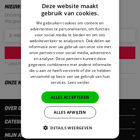
Deze website maakt
NIEUWSBRIEF
gebruik van cookies.
Ontvang de laatste aanbiedingen en acties!
Mis geen enkele actie meer. Maximaal 1 mail per maand.
We gebruiken cookies om content en
advertenties te personaliseren, om functies
voor social media te bieden en om ons
websiteverkeer te analyseren. Ook delen we
informatie over uw gebruik van onze site met
onze partners voor social media, adverteren
INSCHRIJVEN
en analyse. Deze partners kunnen deze
* Lees hier de wettelijke beperkingen
gegevens combineren met andere informatie
die u aan ze heeft verstrekt of die ze hebben
verzameld op basis van uw gebruik van hun
services.
Lees verder
ONZE KLANTEN ZIJN TEVREDEN
ALLES ACCEPTEREN
OVER ONS
ALLES AFWIJZEN
CATEGORIEËN
DETAILS WEERGEVEN
MIJN ACCOUNT