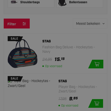
Shoulderbags
Ballentassen
Meest bekeken
Filter
SALE
STAG
Fashion Bag Deluxe - Hockeytas -
Navy
15.
15
24,95
Op voorraad
SALE
STAG
Player Bag - Hockeytas -
Zwart/Geel
9.
95
17,95
Op voorraad