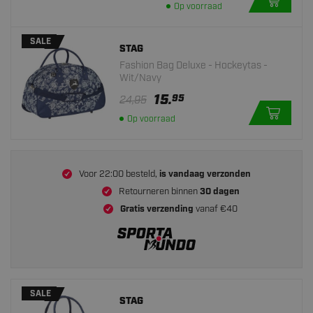
Op voorraad
SALE
STAG
Fashion Bag Deluxe - Hockeytas -
Wit/Navy
15.
95
24,95
Op voorraad
Voor 22:00 besteld,
is vandaag verzonden
Retourneren binnen
30 dagen
Gratis verzending
vanaf €40
SALE
STAG