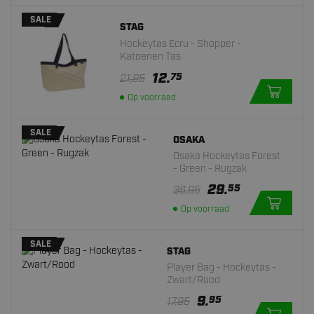
SALE
STAG
Hockeytas Ecru - Shopper -
Katoenen Tas
12.
75
21,95
Op voorraad
SALE
OSAKA
Osaka Hockeytas Forest
- Green - Rugzak
29.
55
36,95
Op voorraad
SALE
STAG
Player Bag - Hockeytas -
Zwart/Rood
9.
95
17,95