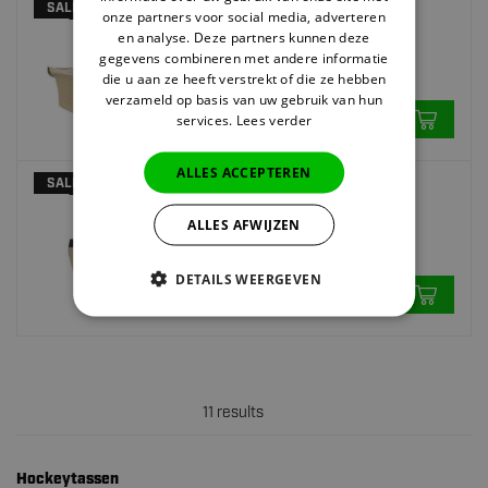
SALE
onze partners voor social media, adverteren
STAG
en analyse. Deze partners kunnen deze
Hockeytas Ecru - Weekend Tas -
gegevens combineren met andere informatie
Katoenen Tas
die u aan ze heeft verstrekt of die ze hebben
19.
95
verzameld op basis van uw gebruik van hun
35,95
services.
Lees verder
Op voorraad
ALLES ACCEPTEREN
SALE
STAG
ALLES AFWIJZEN
Hockeytas Ecru - Katoenen Tas
6.
35
12,95
DETAILS WEERGEVEN
Op voorraad
11 results
Hockeytassen