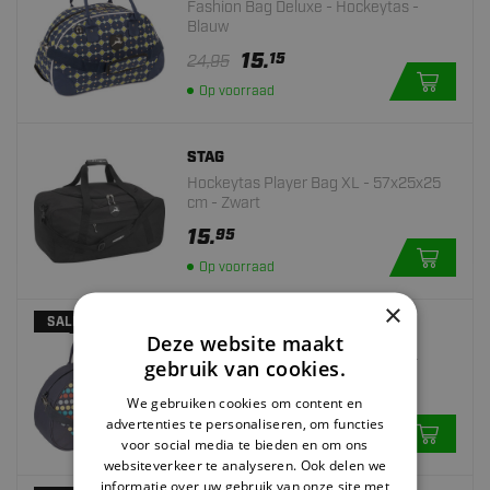
Fashion Bag Deluxe - Hockeytas -
Blauw
15.
15
24,95
Op voorraad
STAG
Hockeytas Player Bag XL - 57x25x25
cm - Zwart
15.
95
Op voorraad
×
SALE
STAG
Deze website maakt
Fashion Bag Deluxe - Hockeytas -
gebruik van cookies.
Grijs
We gebruiken cookies om content en
15.
15
24,95
advertenties te personaliseren, om functies
voor social media te bieden en om ons
Op voorraad
websiteverkeer te analyseren. Ook delen we
informatie over uw gebruik van onze site met