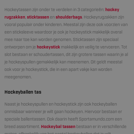
Hockeytassen zijn onder te verdelen in 3 categorieën:
hockey
rugzakken
,
sticktassen
en
shoulderbags
. Hockeyrugzakken zijn
vooral populair onder kinderen. Meestal zijn deze ook voorzien van
een sticksleeve waardoor je ook je hockeystick makkelijk overal
mee naar toe kan worden genomen. Sticktassen zijn speciaal
ontworpen om je
hockeystick
makkelijk en veilig te vervoeren. Tot
slot bestaan er schoudertassen, dit zijn grotere tassen waarin je al
je hockeyspullen gemakkelijk kan meenemen. Dit geldt meestal
ook voor je hockeystick, die in een apart vakje kan worden
meegenomen.
Hockeyballen tas
Naast je hockeyspullen en hockeystick zijn ook hockeyballen
onmisbaar wanneer je wilt gaan hockeyen. Hiervoor bestaan er
speciale ballentassen. Ook daarin heeft Sportamundo.com een
breed assortiment.
Hockeybal tassen
bestaan er in verschillende