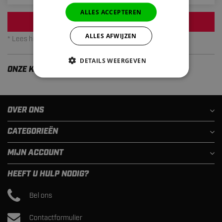
ALLES ACCEPTEREN
INSCHRIJVEN
ALLES AFWIJZEN
* Lees hier de wettelijke beperkingen
DETAILS WEERGEVEN
ONZE KLANTEN ZIJN TEVREDEN
OVER ONS
CATEGORIEËN
MIJN ACCOUNT
HEEFT U HULP NODIG?
Bel ons
Contactformulier