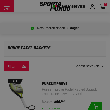
0
Klantenservice
MENU
Retourneren binnen
30 dagen
RONDE PADEL RACKETS
Meest bekeken
Filter
SALE
PURE2IMPROVE
Pure2Improve Padel Racket Jugador
750 - Rond - Zwart & Geel
58.
95
63,95
Op voorraad