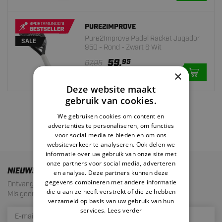
PURE2IMPROVE
Pure2Improve Padel Racket Jugador
SALE
950 - Rond - Zwart & Wit
59.
95
67,95
×
Op voorraad
Deze website maakt
gebruik van cookies.
We gebruiken cookies om content en
advertenties te personaliseren, om functies
2 results
voor social media te bieden en om ons
websiteverkeer te analyseren. Ook delen we
informatie over uw gebruik van onze site met
onze partners voor social media, adverteren
NIEUWSBRIEF
en analyse. Deze partners kunnen deze
gegevens combineren met andere informatie
Ontvang de laatste aanbiedingen en acties!
die u aan ze heeft verstrekt of die ze hebben
Mis geen enkele actie meer. Maximaal 1 mail per maand.
verzameld op basis van uw gebruik van hun
services.
Lees verder