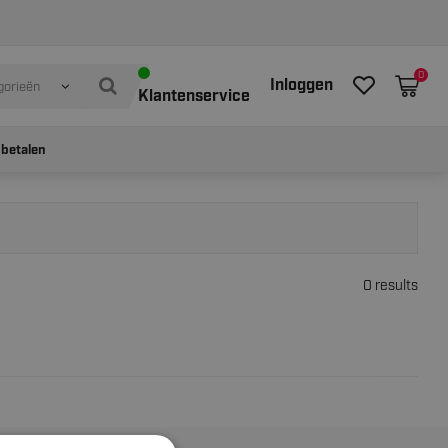
0
Inloggen
gorieën
Klantenservice
 betalen
0 results