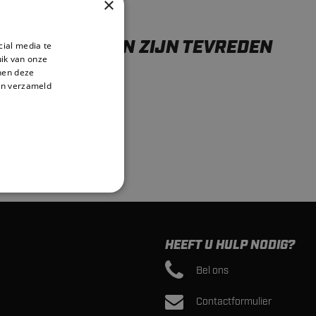
×
ONZE KLANTEN ZIJN TEVREDEN
cial media te
ik van onze
nnen deze
en verzameld
HEEFT U HULP NODIG?
Bel ons
Contactformulier