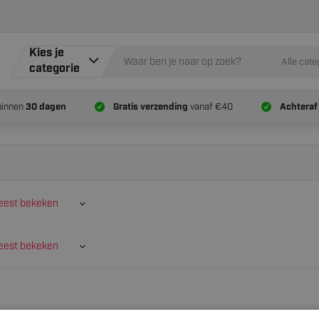
Kies je
Alle cate
categorie
binnen
30 dagen
Gratis verzending
vanaf €40
Achteraf
est bekeken
est bekeken