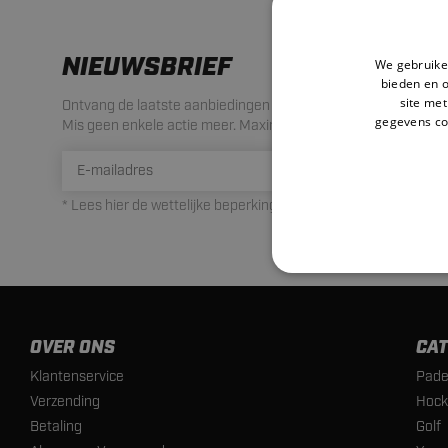
NIEUWSBRIEF
We gebruiken
bieden en 
site met
Ontvang de laatste aanbiedingen en acties!
gegevens co
Mis geen enkele actie meer. Maximaal 1 mail per maand.
INSCHRIJ
* Lees hier de wettelijke beperkingen
OVER ONS
CAT
Klantenservice
Pade
Verzending
Hock
Betaling
Golf