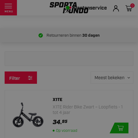
0
Klantenservice
MENU
Retourneren binnen
30 dagen
Meest bekeken
Filter
X1TE
X1TE Rider Bike Zwart – Loopfiets - 1
tot 4 jaar
34.
95
Op voorraad