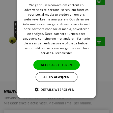
Op voorraad
We gebruiken cookies om content en
advertenties te personaliseren, om functies
voor social media te bieden en om ons
X1TE
websiteverkeer te analyseren. Ook delen we
informatie over uw gebruik van onze site met
X1TE Padelballen
onze partners voor social media, adverteren
en analyse. Deze partners kunnen deze
6.
95
gegevens combineren met andere informatie
die u aan ze heeft verstrekt of die ze hebben
Op voorraad
verzameld op basis van uw gebruik van hun
services.
Lees verder
ALLES ACCEPTEREN
5 results
ALLES AFWIJZEN
DETAILS WEERGEVEN
NIEUWSBRIEF
Ontvang de laatste aanbiedingen en acties!
Mis geen enkele actie meer. Maximaal 1 mail per maand.