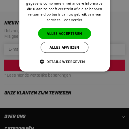
gegevens combineren met andere informatie
die u aan ze heeft verstrekt of die ze hebben
verzameld op basis van uw gebruik van hun
services.
Lees verder
NIEUWSBRIEF
Ontvang de laatste aanbiedingen en acties!
ALLES ACCEPTEREN
Mis geen enkele actie meer. Maximaal 1 mail per maand.
ALLES AFWIJZEN
DETAILS WEERGEVEN
INSCHRIJVEN
* Lees hier de wettelijke beperkingen
ONZE KLANTEN ZIJN TEVREDEN
OVER ONS