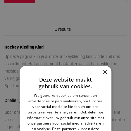
0 results
Hockey Kleding Kind
Op deze pagina kun je al onze hockeykleding kind vinden uit ons
assortiment. Het assortiment bestaat zowel uit hockeykleding
×
meisjes als hockeykleding jongens. De kledingstukken zijn
Deze website maakt
verkrijgbaar in verschillende maten en kleuren. Bij
gebruik van cookies.
Sportamundo.com shop je dus je hockey outfit kind!
We gebruiken cookies om content en
Creëer je eigen stijl
advertenties te personaliseren, om functies
voor social media te bieden en om ons
websiteverkeer te analyseren. Ook delen we
Door ons ruime assortiment hebben wij kledingstukken in allerlei
informatie over uw gebruik van onze site met
verschillende designs, maten en kleuren. Hierdoor kun je geheel je
onze partners voor social media, adverteren
eigen stijl bepalen en creëren.
en analyse. Deze partners kunnen deze