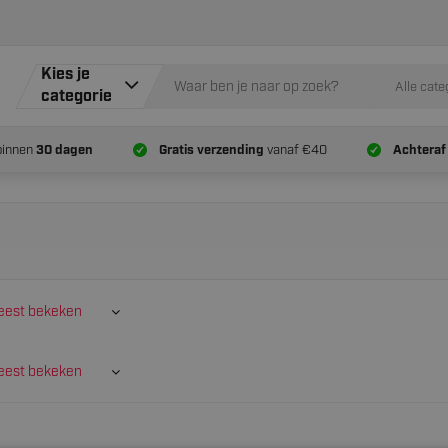
Kies je
Alle cate
categorie
binnen
30 dagen
Gratis verzending
vanaf €40
Achteraf
est bekeken
est bekeken