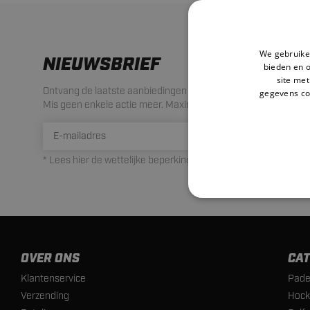
We gebruiken
NIEUWSBRIEF
bieden en 
site met
Ontvang de laatste aanbiedingen en acties!
gegevens co
Mis geen enkele actie meer. Maximaal 1 mail per maand.
INSCHRIJ
* Lees hier de wettelijke beperkingen
OVER ONS
CAT
Klantenservice
Pade
Verzending
Hock