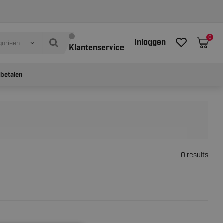
0
Inloggen
gorieën
Klantenservice
 betalen
0 results