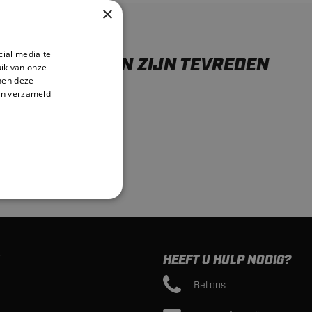
×
cial media te
ONZE KLANTEN ZIJN TEVREDEN
ik van onze
nnen deze
en verzameld
HEEFT U HULP NODIG?
Bel ons