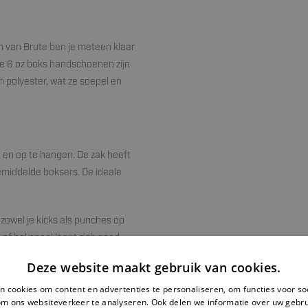
 van Brute ben je meteen klaar
de 6 oz boks handschoenen zijn
n polyester, wat ze soepel en
 en op te hangen. De zak heeft
gemiddelde boksers. De ideale
owel je kicks als punches op
of bokspaal leent zich goed
Deze website maakt gebruik van cookies.
eegeleverd.
 cookies om content en advertenties te personaliseren, om functies voor so
om ons websiteverkeer te analyseren. Ook delen we informatie over uw gebru