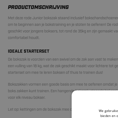
PRODUCTOMSCHRIJVING
Met deze rode Junior bokszak staand inclusief bokschandschoenen
om te beginnen aan je bokstraining en je stoten te oefenen! De ro
geschikt voor jongere boksers, tot rond de 35kg en zijn gemaakt va
comfortabel houdt.
IDEALE STARTERSET
De bokszak is voorzien van een swivel om de zak aan vast te maken
een vulling van 18 kg, wat de zak geschikt maakt voor lichtere tot 
starterset om mee te leren boksen of thuis te trainen dus!
Bokszakken vormen een goede basis om mee te oefenen omdat je z
boks zakken kunt trainen. Een hangende bokszak, staande bokszak 
voor elk niveau bokser.
Let op: kettingen om de bokszak mee op te hangen worden niet m
We gebruiken
bieden en 