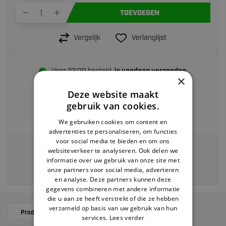
TOEVOEGEN
Vergelijk
Verlanglijst
Voor 22:00 besteld,
is vandaag verzonden
×
Retourneren binnen
30 dagen
Deze website maakt
Gratis verzending
vanaf €40
gebruik van cookies.
Achteraf betalen
We gebruiken cookies om content en
advertenties te personaliseren, om functies
voor social media te bieden en om ons
Veilig en eenvoudig betalen via:
websiteverkeer te analyseren. Ook delen we
informatie over uw gebruik van onze site met
onze partners voor social media, adverteren
en analyse. Deze partners kunnen deze
gegevens combineren met andere informatie
die u aan ze heeft verstrekt of die ze hebben
verzameld op basis van uw gebruik van hun
Productomschrijving
Specificaties
services.
Lees verder