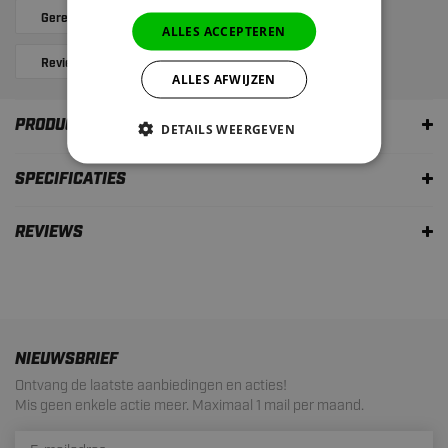
Gerelateerde producten
Alternatives
ALLES ACCEPTEREN
Reviews
ALLES AFWIJZEN
PRODUCTOMSCHRIJVING
DETAILS WEERGEVEN
SPECIFICATIES
REVIEWS
NIEUWSBRIEF
Ontvang de laatste aanbiedingen en acties!
Mis geen enkele actie meer. Maximaal 1 mail per maand.