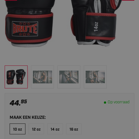
44.
95
Op voorraad
MAAK EEN KEUZE:
10 oz
12 oz
14 oz
16 oz