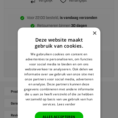
Vergelijk
Verlanglijst
Voor 22:00 besteld,
is vandaag verzonden
Retourneren binnen
30 dagen
×
Gratis verzending
vanaf €40
Deze website maakt
Achteraf betalen
gebruik van cookies.
We gebruiken cookies om content en
advertenties te personaliseren, om functies
Veilig en eenvoudig betalen via:
voor social media te bieden en om ons
websiteverkeer te analyseren. Ook delen we
informatie over uw gebruik van onze site met
onze partners voor social media, adverteren
en analyse. Deze partners kunnen deze
gegevens combineren met andere informatie
Productomschrijving
Specificaties
die u aan ze heeft verstrekt of die ze hebben
verzameld op basis van uw gebruik van hun
Gerelateerde producten
Alternatives
services.
Lees verder
Reviews
ALLES ACCEPTEREN