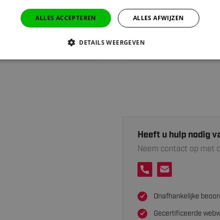
ALLES ACCEPTEREN
ALLES AFWIJZEN
Materiaal
DETAILS WEERGEVEN
Kleur
Heeft u hulp nodig v
Neem contact op met d
Onafhankelijke beoor
Gecertificeerde webw