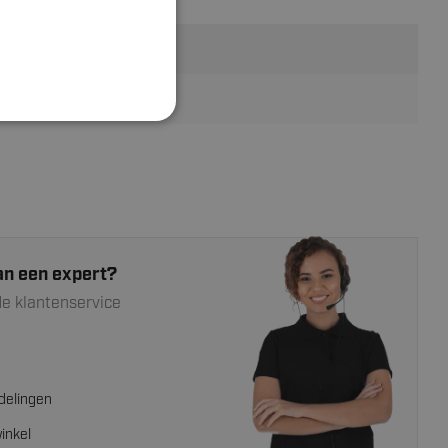
Plastic
Groen
an een expert?
e klantenservice
delingen
inkel