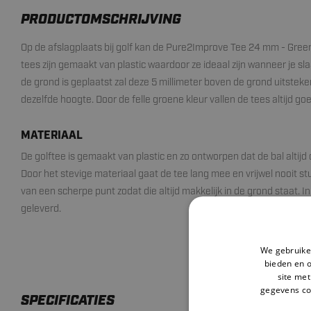
PRODUCTOMSCHRIJVING
Op de afslagplaats bij golf kan de Pure2Improve Tee 24 mm - Green
tees zijn gemaakt van plastic waardoor ze ideaal zijn wanneer je sla
de grond is geplaatst zal deze 5 millimeter boven de grond uitsteken.
dezelfde hoogte. Door de felle groene kleur vallen de tees altijd go
MATERIAAL
De golftee is gemaakt van plastic en zo ontworpen dat de bal altijd 
Door het stevige materiaal gaat de tee lang mee en vrijwel nooit st
van een scherpe punt zodat die altijd makkelijk in de grond staat. I
geleverd.
We gebruiken
bieden en 
site met
gegevens co
SPECIFICATIES