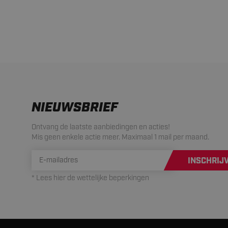
NIEUWSBRIEF
Ontvang de laatste aanbiedingen en acties!
Mis geen enkele actie meer. Maximaal 1 mail per maand.
INSCHRIJ
* Lees hier de wettelijke beperkingen