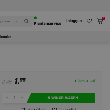
Op voorraad
IN WINKELWAGEN
0
Inloggen
gorieën
Klantenservice
 betalen
1.
95
2.45
Op voorraad
IN WINKELWAGEN