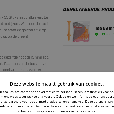
GERELATEERDE PRO
 - 35 Stuks niet ontbreken. De
at met ijzers. Wanneer de tee in
Tee 69 mm
 Zo staat de golfbal altijd op
Op voor
ed op op de green!
op dezelfde hoogte (5 mm) ligt.
uk. Daarnaast is de tee voorzien
n totaal worden er 35 stuks
Deze website maakt gebruik van cookies.
 cookies om content en advertenties te personaliseren, om functies voor so
om ons websiteverkeer te analyseren. Ook delen we informatie over uw gebru
 onze partners voor social media, adverteren en analyse. Deze partners ku
mbineren met andere informatie die u aan ze heeft verstrekt of die ze hebb
op basis van uw gebruik van hun services.
Lees verder