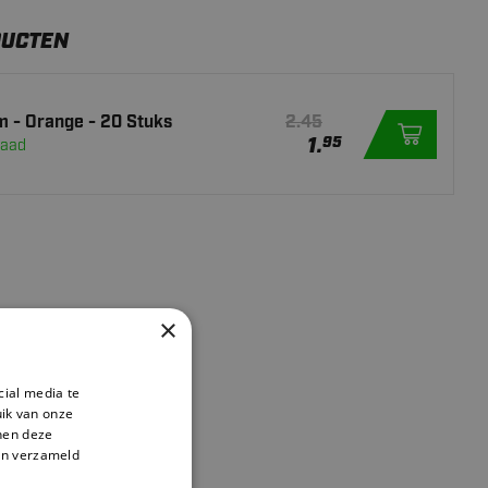
DUCTEN
 - Orange - 20 Stuks
2.45
1.
95
raad
×
cial media te
ik van onze
nnen deze
en verzameld