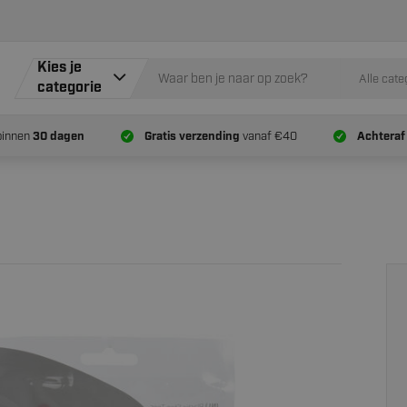
Kies je
Alle cate
categorie
binnen
30 dagen
Gratis verzending
vanaf €40
Achteraf