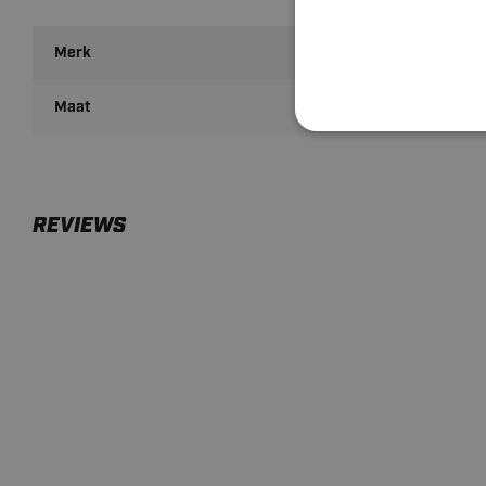
Merk
Pure2Improve
Maat
24mm
REVIEWS