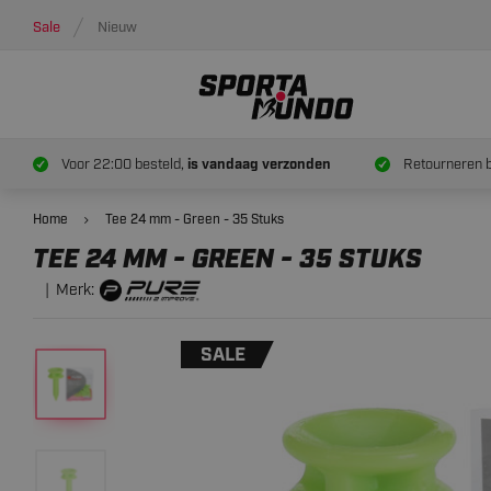
Sale
Nieuw
1.
95
TEE 24 MM - GREEN - 35 STUKS
Voor 22:00 besteld,
is vandaag verzonden
Retourneren 
Home
Tee 24 mm - Green - 35 Stuks
TEE 24 MM - GREEN - 35 STUKS
Merk:
SALE