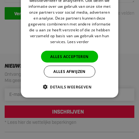
websiteverkeer te analyseren. Ook delen we
informatie over uw gebruik van onze site met
onze partners voor social media, adverteren
*Verplichte velden
Verstuur
en analyse. Deze partners kunnen deze
gegevens combineren met andere informatie
die u aan ze heeft verstrekt of die ze hebben
verzameld op basis van uw gebruik van hun
services.
Lees verder
ALLES ACCEPTEREN
NIEUWSBRIEF
ALLES AFWIJZEN
Ontvang de laatste aanbiedingen en acties!
Mis geen enkele actie meer. Maximaal 1 mail per maand.
DETAILS WEERGEVEN
INSCHRIJVEN
* Lees hier de wettelijke beperkingen