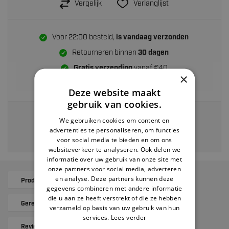
Vergelijk
Verlanglijst
Voor 22:00 besteld,
is vandaag verzonden
Retourneren binnen
30 dagen
Gratis verzending
vanaf €40
×
Achteraf betalen
Deze website maakt
gebruik van cookies.
Veilig en eenvoudig betalen via:
We gebruiken cookies om content en
advertenties te personaliseren, om functies
voor social media te bieden en om ons
websiteverkeer te analyseren. Ook delen we
informatie over uw gebruik van onze site met
onze partners voor social media, adverteren
en analyse. Deze partners kunnen deze
Productomschrijving
Specificaties
gegevens combineren met andere informatie
die u aan ze heeft verstrekt of die ze hebben
Gerelateerde producten
Alternatives
verzameld op basis van uw gebruik van hun
services.
Lees verder
Reviews