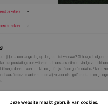
est bekeken
est bekeken
RS
oon jij je na een lange dag op de green tot winnaar? Of heb je je eigen r
e top-prestatie je ook wilt vieren, in ons assortiment vind je verschillen
bij kun je denken aan een kleine golfprijs of een golf medaille. Elke beke
pasbaar. Op deze manier hebben wij zo voor elke golf prestatie en geleg
e.
 je golf beker
Deze website maakt gebruik van cookies.
 is het mogelijk om je golfbeker geheel naar eigen wens te personaliser