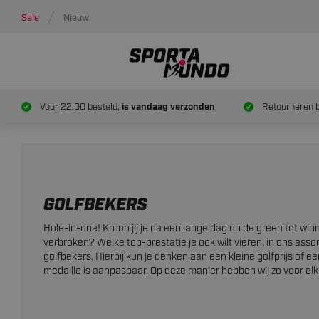
Sale
Nieuw
Voor 22:00 besteld,
is vandaag verzonden
Retourneren 
GOLFBEKERS
Hole-in-one! Kroon jij je na een lange dag op de green tot win
verbroken? Welke top-prestatie je ook wilt vieren, in ons assor
golfbekers. Hierbij kun je denken aan een kleine golfprijs of ee
medaille is aanpasbaar. Op deze manier hebben wij zo voor elke 