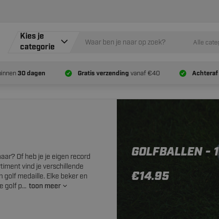
Kies je
Alle cate
categorie
binnen
30 dagen
Gratis verzending
vanaf €40
Achteraf
GOLFBALLEN - 
naar? Of heb je je eigen record
timent vind je verschillende
€14.95
n golf medaille. Elke beker en
golf p...
toon meer