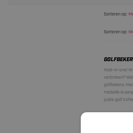
Sorteren op:
Me
Sorteren op:
Me
GOLFBEKE
Hole-in-one! Kr
verbroken? Welk
golfbekers. Hier
medaille is aan
juiste golf trofe
Personaliseer
Bij Sportamundo