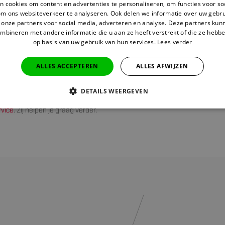
aat uit een voetstuk, een afslag met een afbeelding van de sport waarv
 cookies om content en advertenties te personaliseren, om functies voor so
om ons websiteverkeer te analyseren. Ook delen we informatie over uw gebru
edoeld en een graveerplaatje met daarop een tekst gegraveerd tot vier re
 onze partners voor social media, adverteren en analyse. Deze partners ku
agina kun je elke golf medaille of trofee golf personaliseren en zie je ge
mbineren met andere informatie die u aan ze heeft verstrekt of die ze hebb
aat zal worden. Zo weet je precies wat je kunt verwachten!
op basis van uw gebruik van hun services.
Lees verder
estellen
ALLES ACCEPTEREN
ALLES AFWIJZEN
kopen en personaliseren doe je eenvoudig via onze product pagina's. Heb
DETAILS WEERGEVEN
inden of personaliseren van de juiste sportprijs? Neem dan gerust contac
rvice
. Zij helpen je graag verder.