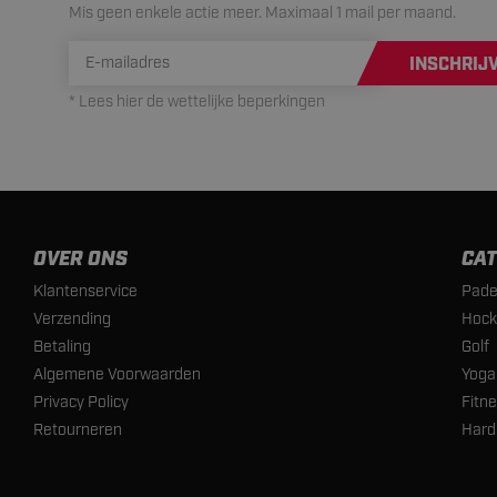
Mis geen enkele actie meer. Maximaal 1 mail per maand.
INSCHRIJ
* Lees hier de wettelijke beperkingen
OVER ONS
CAT
Klantenservice
Pade
Verzending
Hock
Betaling
Golf
Algemene Voorwaarden
Yoga
Privacy Policy
Fitn
Retourneren
Hard