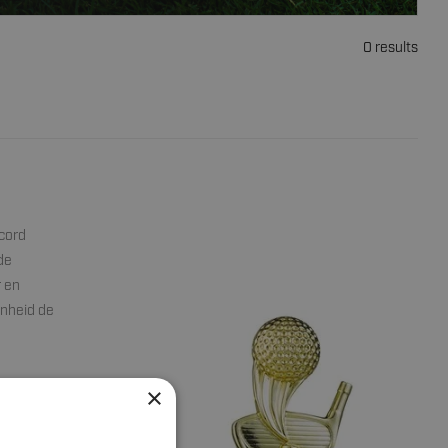
0 results
ecord
de
r en
enheid de
×
en. Elke