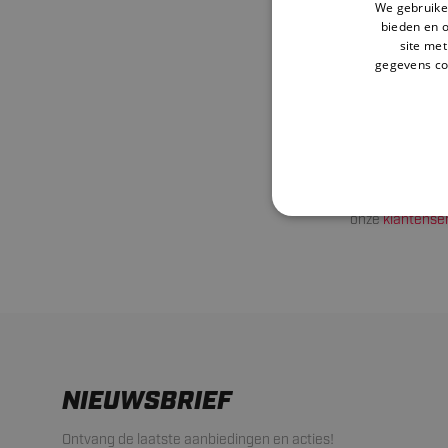
golf award best
We gebruiken
bieden en 
prijsbeker is b
site met
Op onze productp
gegevens co
het eind result
Golf bekers b
Je golf trofee 
nodig bij het v
onze
klantense
NIEUWSBRIEF
Ontvang de laatste aanbiedingen en acties!