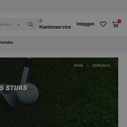
0
Inloggen
gorieën
Klantenservice
 betalen
Home
Golfbekers
15 STUKS