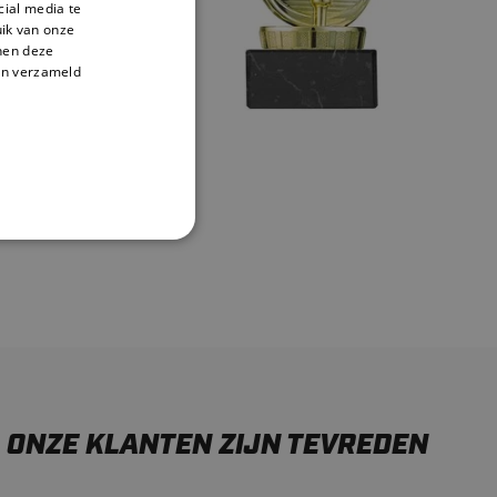
oor de
cial media te
ik van onze
gels lang.
nnen deze
lijk wat
en verzameld
 je hulp
t op met
ONZE KLANTEN ZIJN TEVREDEN