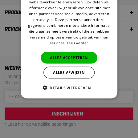
websiteverkeer te analyseren. Ook delen we
informatie over uw gebruik van onze site met
PRODUCTOMSCHRIJVING
onze partners voor social media, adverteren
en analyse. Deze partners kunnen deze
gegevens combineren met andere informatie
REVIEWS
die u aan ze heeft verstrekt of die ze hebben
verzameld op basis van uw gebruik van hun
services.
Lees verder
ALLES ACCEPTEREN
NIEUWSBRIEF
ALLES AFWIJZEN
Ontvang de laatste aanbiedingen en acties!
Mis geen enkele actie meer. Maximaal 1 mail per maand.
DETAILS WEERGEVEN
INSCHRIJVEN
* Lees hier de wettelijke beperkingen