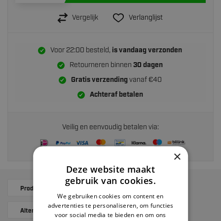
Vergelijk
Verlanglijst
Voor 22:00 besteld,
is vandaag verzonden
Retourneren binnen
30 dagen
Gratis verzending
vanaf €40
Achteraf betalen
Veilig en eenvoudig betalen via:
×
Deze website maakt
gebruik van cookies.
Productomschrijving
Gerelateerde producten
We gebruiken cookies om content en
advertenties te personaliseren, om functies
Alternatives
Reviews
voor social media te bieden en om ons