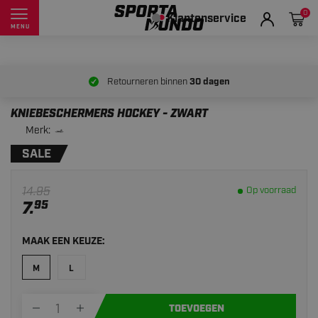
0
Klantenservice
MENU
Retourneren binnen
30 dagen
KNIEBESCHERMERS HOCKEY - ZWART
Merk:
SALE
14.95
Op voorraad
7.
95
MAAK EEN KEUZE:
M
L
TOEVOEGEN