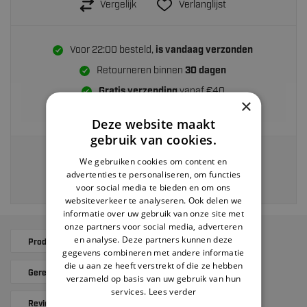
Vergelijk
Verlanglijst
Voor 22:00 besteld,
is vandaag verzonden
Retourneren binnen
30 dagen
Gratis verzending
vanaf €40
×
Achteraf betalen
Deze website maakt
gebruik van cookies.
Veilig en eenvoudig betalen via:
We gebruiken cookies om content en
advertenties te personaliseren, om functies
voor social media te bieden en om ons
websiteverkeer te analyseren. Ook delen we
informatie over uw gebruik van onze site met
onze partners voor social media, adverteren
en analyse. Deze partners kunnen deze
Productomschrijving
Specificaties
gegevens combineren met andere informatie
die u aan ze heeft verstrekt of die ze hebben
Gerelateerde producten
Alternatives
verzameld op basis van uw gebruik van hun
services.
Lees verder
Reviews